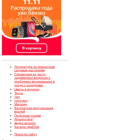
Литература по комнатным,
садовым растениям
Справочник из часто
задаваемых вопросов о
проблемах возникающих в
уходе с орхидеями
Цветы в подарок
Тесты
Чат
гороскоп
Магазин
Бесплатная консультация
врачей
Полезные ссылки
Игры(on-line)
видео каталог
Каталог файлов
Поиск по сайту