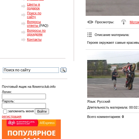
Цветы в
подарок
Поиск по
сайту
Вопросы
Просмотры
:
Мото
ответы
(FAQ)
Вопросы по
орхидеям
Описание материала
:
Контакты
Героев окружают самые красив
Почтовый ящик на flowersclub.info
Логин:
Пароль:
Язык
: Русский
Длительность материала
: 00:02
запомнить меня
регистрация
Всего комментариев
:
0