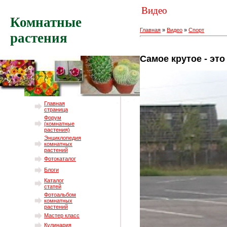
Видео
Комнатные
Главная
»
Видео
»
Спорт
растения
Самое крутое - эт
Главная
страница
Форум
(комнатные
растения)
Энциклопедия
комнатных
растений
Фотокаталог
Блоги
Каталог
статей
Фотоальбом
комнатных
растений
Мастер класс
Кулинария