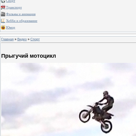
Спорт
Транспорт
Фильмы и анимация
Хобби и образование
Юмор
Главная
»
Видео
»
Спорт
Прыгучий мотоцикл