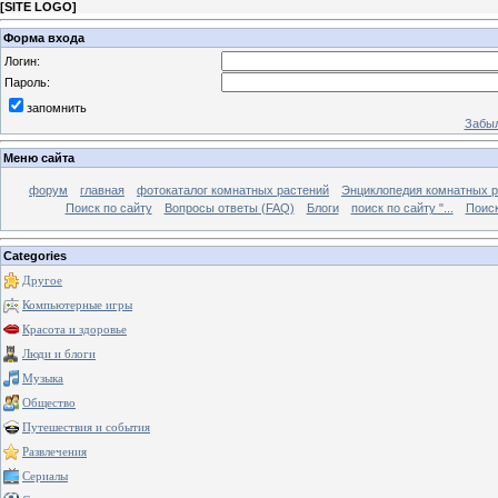
[
SITE LOGO
]
Форма входа
Логин:
Пароль:
запомнить
Забыл
Меню сайта
форум
главная
фотокаталог комнатных растений
Энциклопедия комнатных р
Поиск по сайту
Вопросы ответы (FAQ)
Блоги
поиск по сайту "...
Поиск
Categories
Другое
Компьютерные игры
Красота и здоровье
Люди и блоги
Музыка
Общество
Путешествия и события
Развлечения
Сериалы