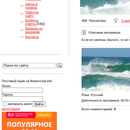
Цветы в
подарок
Поиск по
сайту
Вопросы
Просмотры
:
Crash
ответы
(FAQ)
Вопросы по
орхидеям
Описание материала
:
Контакты
Если не умеешь прыгать, то не
Почтовый ящик на flowersclub.info
Логин:
Пароль:
Язык
: Русский
Длительность материала
: 00:01
запомнить меня
регистрация
Всего комментариев
:
0