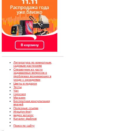
Литература по комнатным,
садовым растениям
Справочник из часто
задаваемых вопросов о
проблемах возникающих в
уходе с орхидеями
Цветы в подарок
Тесты
Чат
гороскоп
Магазин
Бесплатная консультация
врачей
Полезные ссылки
Игры(on-line)
видео каталог
Каталог файлов
Поиск по сайту