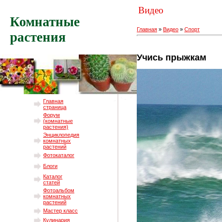
Видео
Комнатные
Главная
»
Видео
»
Спорт
растения
Учись прыжкам
Главная
страница
Форум
(комнатные
растения)
Энциклопедия
комнатных
растений
Фотокаталог
Блоги
Каталог
статей
Фотоальбом
комнатных
растений
Мастер класс
Кулинария