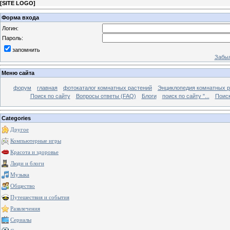
[
SITE LOGO
]
Форма входа
Логин:
Пароль:
запомнить
Забыл
Меню сайта
форум
главная
фотокаталог комнатных растений
Энциклопедия комнатных р
Поиск по сайту
Вопросы ответы (FAQ)
Блоги
поиск по сайту "...
Поиск
Categories
Другое
Компьютерные игры
Красота и здоровье
Люди и блоги
Музыка
Общество
Путешествия и события
Развлечения
Сериалы