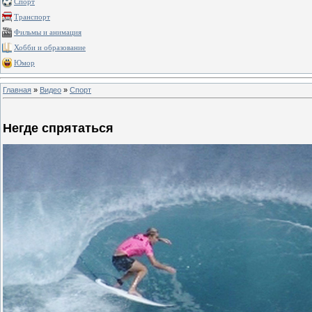
Спорт
Транспорт
Фильмы и анимация
Хобби и образование
Юмор
Главная
»
Видео
»
Спорт
Негде спрятаться