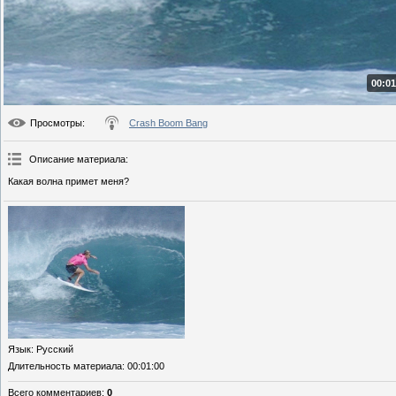
00:01
Просмотры
:
Crash Boom Bang
Описание материала
:
Какая волна примет меня?
Язык
: Русский
Длительность материала
: 00:01:00
Всего комментариев
:
0