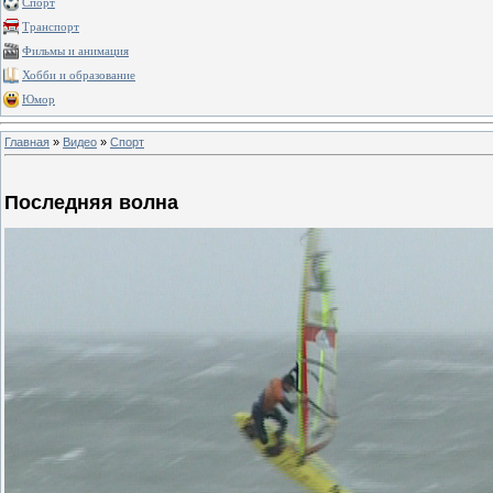
Спорт
Транспорт
Фильмы и анимация
Хобби и образование
Юмор
Главная
»
Видео
»
Спорт
Последняя волна