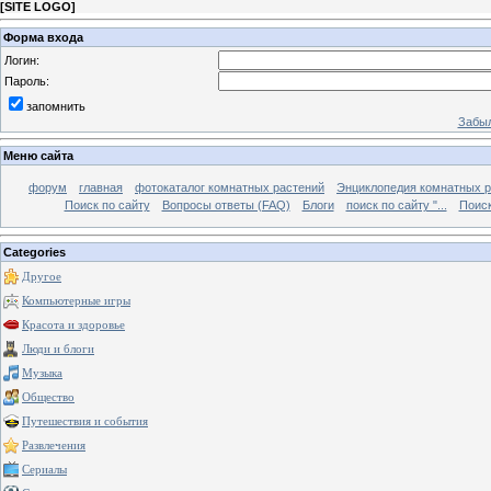
[
SITE LOGO
]
Форма входа
Логин:
Пароль:
запомнить
Забыл
Меню сайта
форум
главная
фотокаталог комнатных растений
Энциклопедия комнатных р
Поиск по сайту
Вопросы ответы (FAQ)
Блоги
поиск по сайту "...
Поиск
Categories
Другое
Компьютерные игры
Красота и здоровье
Люди и блоги
Музыка
Общество
Путешествия и события
Развлечения
Сериалы