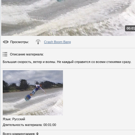
00:01
Просмотры
:
Crash Boom Bang
Описание материала
:
Большая скорость, ветер и волны. Не каждый справится со всеми стихиями сразу.
Язык
: Русский
Длительность материала
: 00:01:00
Всего комментариев
:
0