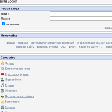
[
SITE LOGO
]
Форма входа
Логин:
Пароль:
запомнить
Забыл
Меню сайта
форум
главная
фотокаталог комнатных растений
Энциклопедия комнатных р
Поиск по сайту
Вопросы ответы (FAQ)
Блоги
поиск по сайту "...
Поиск
Categories
Другое
Компьютерные игры
Красота и здоровье
Люди и блоги
Музыка
Общество
Путешествия и события
Развлечения
Сериалы