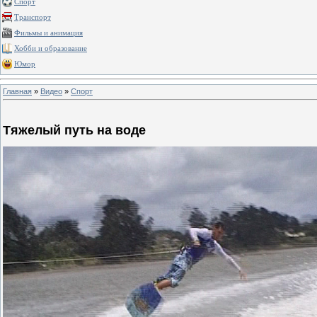
Спорт
Транспорт
Фильмы и анимация
Хобби и образование
Юмор
Главная
»
Видео
»
Спорт
Тяжелый путь на воде