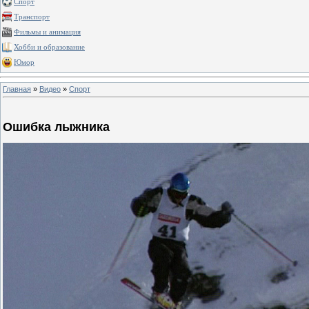
Спорт
Транспорт
Фильмы и анимация
Хобби и образование
Юмор
Главная
»
Видео
»
Спорт
Ошибка лыжника