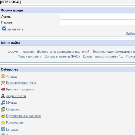
[
SITE LOGO
]
Форма входа
Логин:
Пароль:
запомнить
Забыл
Меню сайта
форум
главная
фотокаталог комнатных растений
Энциклопедия комнатных р
Поиск по сайту
Вопросы ответы (FAQ)
Блоги
поиск по сайту "...
Поиск
Categories
Другое
Компьютерные игры
Красота и здоровье
Люди и блоги
Музыка
Общество
Путешествия и события
Развлечения
Сериалы