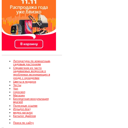
Литература по комнатным,
садовым растениям
Справочник из часто
задаваемых вопросов о
проблемах возникающих в
уходе с орхидеями
Цветы в подарок
Тесты
Чат
гороскоп
Магазин
Бесплатная консультация
врачей
Полезные ссылки
Игры(on-line)
видео каталог
Каталог файлов
Поиск по сайту