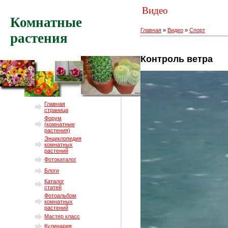
Видео
Комнатные
Главная
»
Видео
»
Спорт
растения
Контроль ветра
Главная
страница
Форум
(комнатные
растения)
Энциклопедия
комнатных
растений
Фотокаталог
Блоги
Каталог
статей
Фотоальбом
комнатных
растений
Мастер класс
Кулинария