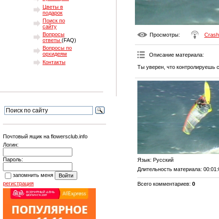
Цветы в
подарок
Поиск по
сайту
Вопросы
Просмотры
:
Crash
ответы
(FAQ)
Вопросы по
орхидеям
Описание материала
:
Контакты
Ты уверен, что контролируешь 
Почтовый ящик на flowersclub.info
Логин:
Пароль:
Язык
: Русский
Длительность материала
: 00:01
запомнить меня
регистрация
Всего комментариев
:
0