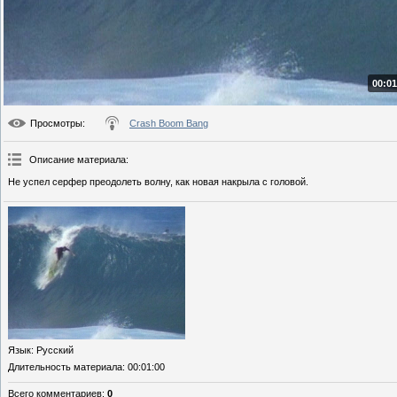
00:01
Просмотры
:
Crash Boom Bang
Описание материала
:
Не успел серфер преодолеть волну, как новая накрыла с головой.
Язык
: Русский
Длительность материала
: 00:01:00
Всего комментариев
:
0