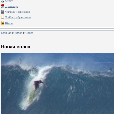
Спорт
Транспорт
Фильмы и анимация
Хобби и образование
Юмор
Главная
»
Видео
»
Спорт
Новая волна