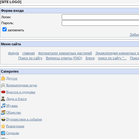
[
SITE LOGO
]
Форма входа
Логин:
Пароль:
запомнить
Забыл
Меню сайта
форум
главная
фотокаталог комнатных растений
Энциклопедия комнатных р
Поиск по сайту
Вопросы ответы (FAQ)
Блоги
поиск по сайту "...
Поиск
Categories
Другое
Компьютерные игры
Красота и здоровье
Люди и блоги
Музыка
Общество
Путешествия и события
Развлечения
Сериалы