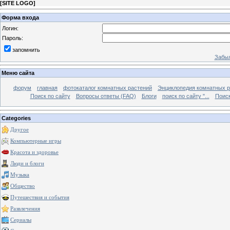
[
SITE LOGO
]
Форма входа
Логин:
Пароль:
запомнить
Забыл
Меню сайта
форум
главная
фотокаталог комнатных растений
Энциклопедия комнатных р
Поиск по сайту
Вопросы ответы (FAQ)
Блоги
поиск по сайту "...
Поиск
Categories
Другое
Компьютерные игры
Красота и здоровье
Люди и блоги
Музыка
Общество
Путешествия и события
Развлечения
Сериалы