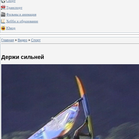
Спорт
Транспорт
Фильмы и анимация
Хобби и образование
Юмор
Главная
»
Видео
»
Спорт
Держи сильней