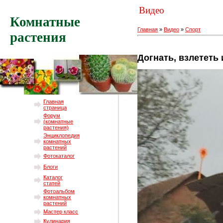
Видео
Комнатные
Главная
»
Видео
»
Спорт
растения
Догнать, взлететь
Главная
страница
Форум
(комнатные
растения)
Энциклопедия
комнатных
растений
Фотокаталог
Блоги
Каталог
статей
Фотоальбом
комнатных
растений
Мастер класс
Кулинария