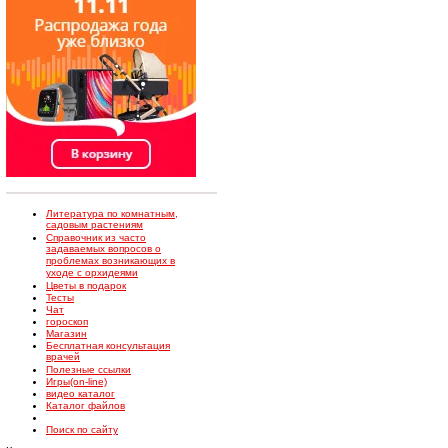
Литература по комнатным,
садовым растениям
Справочник из часто
задаваемых вопросов о
проблемах возникающих в
уходе с орхидеями
Цветы в подарок
Тесты
Чат
гороскоп
Магазин
Бесплатная консультация
врачей
Полезные ссылки
Игры(on-line)
видео каталог
Каталог файлов
Поиск по сайту