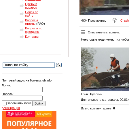
Цветы в
подарок
Поиск по
сайту
Вопросы
Просмотры
:
Crash
ответы
(FAQ)
Вопросы по
орхидеям
Описание материала
:
Контакты
Некоторые люди умеют из любог
Почтовый ящик на flowersclub.info
Логин:
Пароль:
Язык
: Русский
Длительность материала
: 00:01
запомнить меня
регистрация
Всего комментариев
:
0