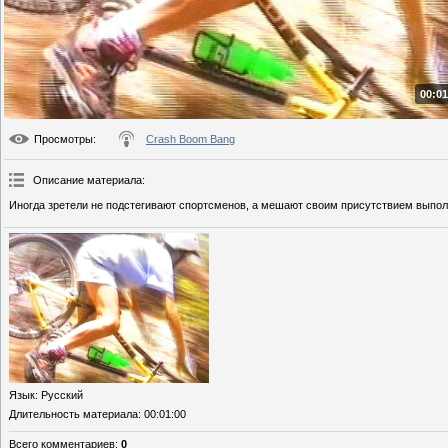
00:01
Просмотры
:
Crash Boom Bang
Описание материала
:
Иногда зретели не подстегивают спортсменов, а мешают своим присутствием выпол
Язык
: Русский
Длительность материала
: 00:01:00
Всего комментариев
:
0