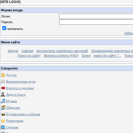
[
SITE LOGO
]
Форма входа
Логин:
Пароль:
запомнить
Забыл
Меню сайта
форум
главная
фотокаталог комнатных растений
Энциклопедия комнатных р
Поиск по сайту
Вопросы ответы (FAQ)
Блоги
поиск по сайту "...
Поиск
Categories
Другое
Компьютерные игры
Красота и здоровье
Люди и блоги
Музыка
Общество
Путешествия и события
Развлечения
Сериалы