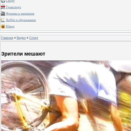
Спорт
Транспорт
Фильмы и анимация
Хобби и образование
Юмор
Главная
»
Видео
»
Спорт
Зрители мешают