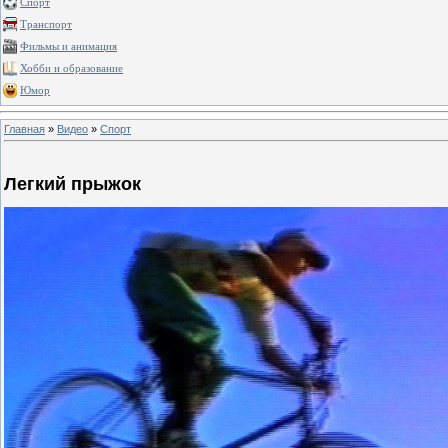
Спорт
Транспорт
Фильмы и анимация
Хобби и образование
Юмор
Главная
»
Видео
»
Спорт
Легкий прыжок