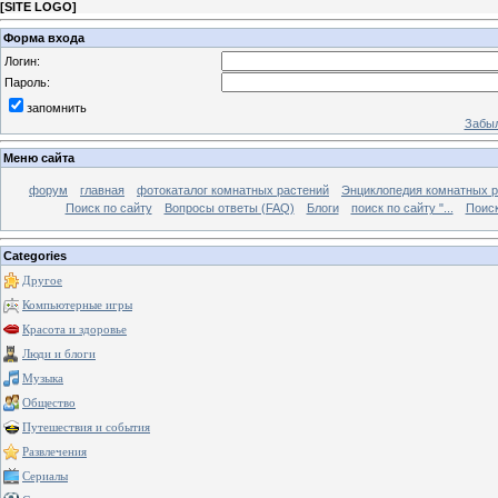
[
SITE LOGO
]
Форма входа
Логин:
Пароль:
запомнить
Забыл
Меню сайта
форум
главная
фотокаталог комнатных растений
Энциклопедия комнатных р
Поиск по сайту
Вопросы ответы (FAQ)
Блоги
поиск по сайту "...
Поиск
Categories
Другое
Компьютерные игры
Красота и здоровье
Люди и блоги
Музыка
Общество
Путешествия и события
Развлечения
Сериалы