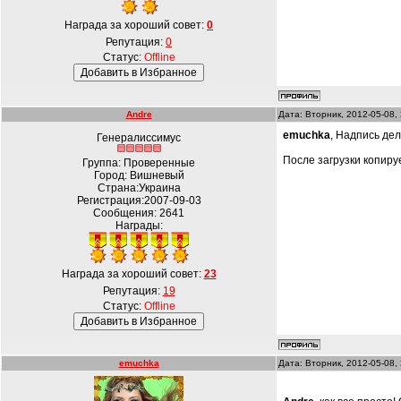
Награда за хороший совет:
0
Репутация:
0
Статус:
Offline
Andre
Дата: Вторник, 2012-05-08,
emuchka
, Надпись дел
Генералиссимус
После загрузки копируе
Группа: Проверенные
Город: Вишневый
Страна:Украина
Регистрация:2007-09-03
Сообщения:
2641
Награды:
Награда за хороший совет:
23
Репутация:
19
Статус:
Offline
emuchka
Дата: Вторник, 2012-05-08,