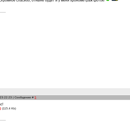
! Огромное спасибо, отныне будет и у меня хронометраж фоток!
 23:22:23 | Сообщение #
5
с!
g
(115.4 Kb)