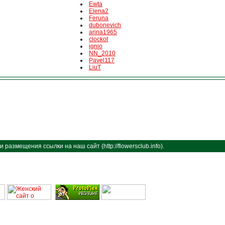
Ewta
Elena2
Feruna
dubonevich
arina1965
clockot
ignio
NN_2010
Pavel117
LiuT
размещения ссылки на наш сайт (http://flowersclub.info).