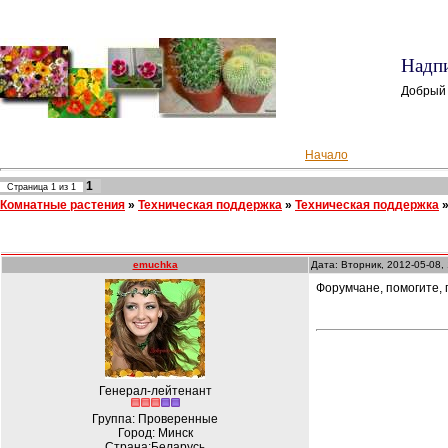
Надпи
Добрый
Начало
1
Страница
1
из
1
Комнатные растения
»
Техническая поддержка
»
Техническая поддержка
emuchka
Дата: Вторник, 2012-05-08,
Форумчане, помогите, 
Генерал-лейтенант
Группа: Проверенные
Город: Минск
Страна:Беларусь