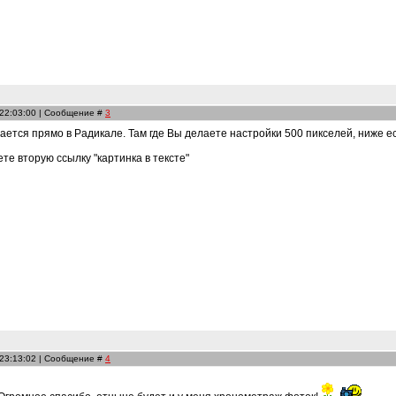
 22:03:00 | Сообщение #
3
ается прямо в Радикале. Там где Вы делаете настройки 500 пикселей, ниже ес
те вторую ссылку "картинка в тексте"
 23:13:02 | Сообщение #
4