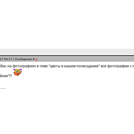
 17:54:17 | Сообщение #
2
 у Вас на фотографиях в теме "цветы в нашем полисаднике" все фотографии с 
айник"!?