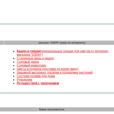
магазин "ОЗОН" (заказ по интернету)
К
ашпо и горшки
(оригинальные горшки для цветов от интернет
магазина "ОЗОН")
Старинные вазы и кашпо
Садовый декор
Садовый инвентарь
Цветы в подарок (доставка по всему миру)
Укрывной материал, посадка и поддержка растений
Система полива для дома
Рукоделие
Путешествуй с увлечением
Новые пользователи