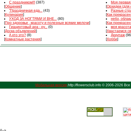
С праздником!!!
(387)
Моя первая 
[
Общение
]
[
Орхидеи (для
"Праздничная еда...
(43)
Разные стра
[
Кулинария
]
[
Как прекрасен
УХОД ЗА НОГТЯМИ И ВНЕ...
(80)
небо, облака
[
Про здоровье , красоту и полезные всякие мелочи
]
[
Как прекрасен
Гиацинтовый ара - ру...
(0)
моя красот
[
Доска объявлений
]
[
Хвастаемся с
А кто это?
(8)
Декупаж
(96
[
Комнатные растения
]
[
Хобби
]
Мобильная версия
.http://flowersclub.info © 2006-2026 
//-->