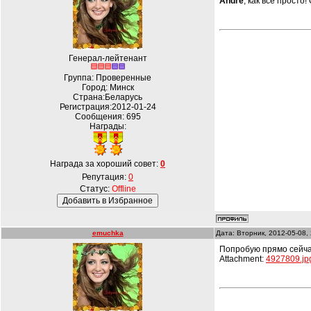
Andre
, как все просто
Генерал-лейтенант
Группа: Проверенные
Город: Минск
Страна:Беларусь
Регистрация:2012-01-24
Сообщения:
695
Награды:
Награда за хороший совет:
0
Репутация:
0
Статус:
Offline
emuchka
Дата: Вторник, 2012-05-08,
Попробую прямо сейча
Attachment:
4927809.jp