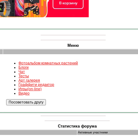
Меню
Фотоальбом комнатных растений
Блоги
Чат
Тесты
Арт галерея
Граффити редактор
Игры(on-line)
Видео
Статистика форума
Активные участники