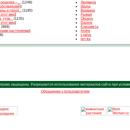
орхидея – ...
(1248)
Людмила
 обсуждений)
]
diluna
ны и город...
(1195)
Варвара
 этот мир
]
Рыжая
, тучи...
(1135)
Oksana
 этот мир
]
Daoine
а
(969)
Елизавета
воими растениями
]
Andre
8)
Lyalya
len-ka
Все права защищены. Разрешается использование материалов сайта при условии 
Обращение к пользователям