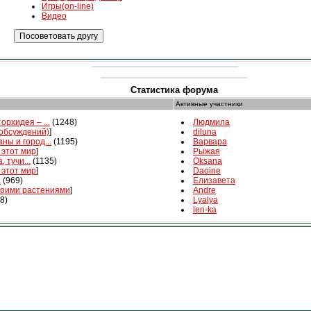
Игры(on-line)
Видео
Статистика форума
Активные участники
орхидея – ...
(1248)
Людмила
 обсуждений)
]
diluna
ны и город...
(1195)
Варвара
 этот мир
]
Рыжая
, тучи...
(1135)
Oksana
 этот мир
]
Daoine
а
(969)
Елизавета
воими растениями
]
Andre
8)
Lyalya
len-ka