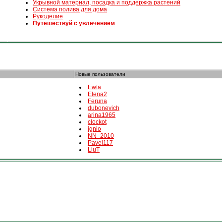
Укрывной материал, посадка и поддержка растений
Система полива для дома
Рукоделие
Путешествуй с увлечением
Новые пользователи
Ewta
Elena2
Feruna
dubonevich
arina1965
clockot
ignio
NN_2010
Pavel117
LiuT