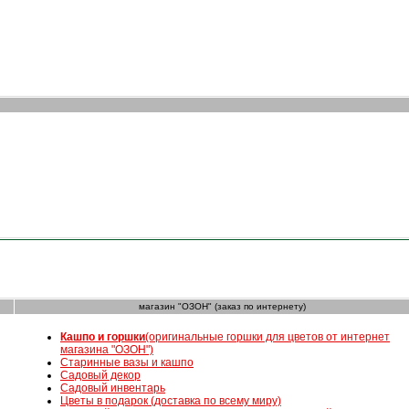
магазин "ОЗОН" (заказ по интернету)
К
ашпо и горшки
(оригинальные горшки для цветов от интернет
магазина "ОЗОН")
Старинные вазы и кашпо
Садовый декор
Садовый инвентарь
Цветы в подарок (доставка по всему миру)