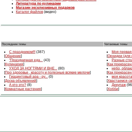
Литература по кулинарии
Магазин эксклюзивных подарков
Каталог файлов
(видео)
Последнии темы
Читаемые темы
С праздником!!!
(387)
Моя первая 
[
Общение
]
[
Орхидеи (для
"Праздничная еда...
(43)
Разные стра
[
Кулинария
]
[
Как прекрасен
УХОД ЗА НОГТЯМИ И ВНЕ...
(80)
небо, облака
[
Про здоровье , красоту и полезные всякие мелочи
]
[
Как прекрасен
Гиацинтовый ара - ру...
(0)
моя красот
[
Доска объявлений
]
[
Хвастаемся с
А кто это?
(8)
Декупаж
(96
[
Комнатные растения
]
[
Хобби
]