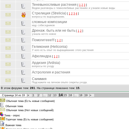
Теневыносливые растения
[
1
2
3
]
Ведем разговоры о темнолюбивых растениях и узнаем новые виды
Стрелиция (Strelicia)
[
1
2
3
4
]
вопросы по выращиванию.
сложные композиции
ищу собеседников
Дренаж. быть или не быть
[
1
2
]
узнала нечто новое
Помогитеее!!!
[
1
2
]
Геликония (Heliconia)
У кого есть опыт по выращиванию этого растения
Афеляндра
[
1
2
]
Ардизия (Ardisia)
вопросы по уходу
Астрология и растения
Скиммия
Подскажите на личном опыте секреты ухода.
В этом форуме тем:
281
. На странице показано тем:
15
.
14
Страница
14
из
19
«
1
2
…
12
13
15
16
…
18
19
»
Обычная тема (Есть новые сообщения)
Обычная тема
Обычная тема (Нет новых сообщений)
Тема - опрос
Горячая тема (Есть новые сообщения)
Важная тема