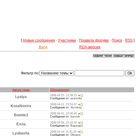
[
Новые сообщения
·
Участники
·
Правила форума
·
Поиск
·
RSS
]
Вход
RDA-версия
Фильтр по:
Автор темы
Обновления
↓
2008-04-25, 12:39:15
Lyalya
Сообщение от:
azarnika
2008-04-13, 23:53:07
KozaNostra
Сообщение от:
Vorobey
2008-04-01, 15:06:45
Bunnie1
Сообщение от:
barsuk
2008-03-28, 23:18:40
Ёлла
Сообщение от:
Варвара
2008-03-19, 11:41:29
Lyubasha
Сообщение от:
Oksana