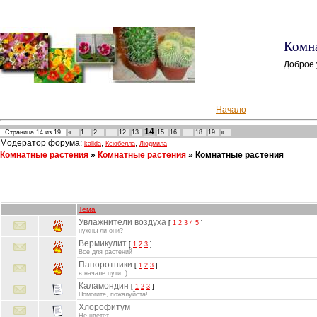
Комна
Доброе 
Начало
14
Страница
14
из
19
«
1
2
…
12
13
15
16
…
18
19
»
Модератор форума:
,
,
kalida
Ксюбелла
Людмила
Комнатные растения
»
Комнатные растения
»
Комнатные растения
Тема
Увлажнители воздуха
[
1
2
3
4
5
]
нужны ли они?
Вермикулит
[
1
2
3
]
Все для растений
Папоротники
[
1
2
3
]
в начале пути :)
Каламондин
[
1
2
3
]
Помогите, пожалуйста!
Хлорофитум
Не цветет