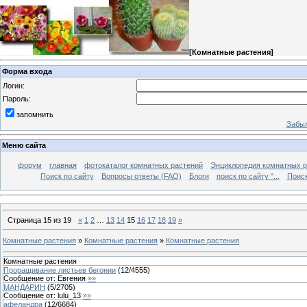
[
Комнатные растения
]
Форма входа
Логин:
Пароль:
запомнить
Забыл
Меню сайта
форум
главная
фотокаталог комнатных растений
Энциклопедия комнатных р
Поиск по сайту
Вопросы ответы (FAQ)
Блоги
поиск по сайту "...
Поиск
Страница
15
из
19
«
1
2
…
13
14
15
16
17
18
19
»
Комнатные растения
»
Комнатные растения
»
Комнатные растения
Комнатные растения
Проращивание листьев бегонии
(
12
/
4555
)
Сообщение от:
Евгения
»»
МАНДАРИН
(
5
/
2705
)
Сообщение от:
lulu_13
»»
афеландра
(
12
/
6684
)