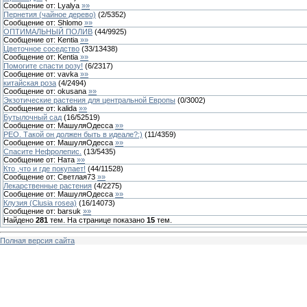
Сообщение от:
Lyalya
»»
Пернетия (чайное дерево)
(
2
/
5352
)
Сообщение от:
Shlomo
»»
ОПТИМАЛЬНЫЙ ПОЛИВ
(
44
/
9925
)
Сообщение от:
Kentia
»»
Цветочное соседство
(
33
/
13438
)
Сообщение от:
Kentia
»»
Помогите спасти розу!
(
6
/
2317
)
Сообщение от:
vavka
»»
китайская роза
(
4
/
2494
)
Сообщение от:
okusana
»»
Экзотические растения для центральной Европы
(
0
/
3002
)
Сообщение от:
kalida
»»
Бутылочный сад
(
16
/
52519
)
Сообщение от:
МашуляОдесса
»»
РЕО. Такой он должен быть в идеале?:)
(
11
/
4359
)
Сообщение от:
МашуляОдесса
»»
Спасите Нефролепис.
(
13
/
5435
)
Сообщение от:
Ната
»»
Кто ,что и где покупает!
(
44
/
11528
)
Сообщение от:
Светлая73
»»
Лекарственные растения
(
4
/
2275
)
Сообщение от:
МашуляОдесса
»»
Клузия (Clusia rosea)
(
16
/
14073
)
Сообщение от:
barsuk
»»
Найдено
281
тем. На странице показано
15
тем.
Полная версия сайта