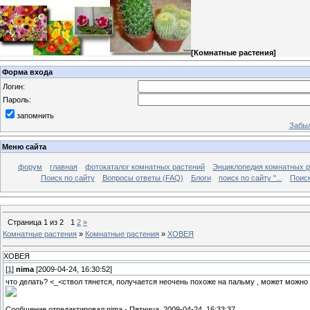
[
Комнатные растения
]
Форма входа
Логин:
Пароль:
запомнить
Забыл
Меню сайта
форум
главная
фотокаталог комнатных растений
Энциклопедия комнатных р
Поиск по сайту
Вопросы ответы (FAQ)
Блоги
поиск по сайту "...
Поиск
Страница
1
из
2
1
2
»
Комнатные растения
»
Комнатные растения
»
ХОВЕЯ
ХОВЕЯ
[
1
]
nima
[2009-04-24, 16:30:52]
что делать? <_<ствол тянется, получается неочень похоже на пальму , может можно
Сообщение отредактировал
nima
-
Пятница, 2009-04-24, 16:33:37