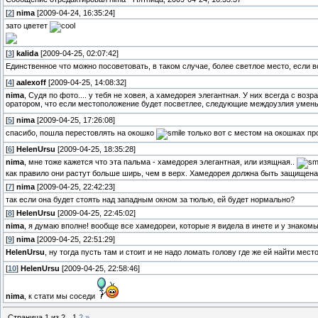
[
2
]
nima
[2009-04-24, 16:35:24]
зато цветет
[
3
]
kalida
[2009-04-25, 02:07:42]
Единственное что можно посоветовать, в таком случае, более светлое место, если 
[
4
]
aalexoff
[2009-04-25, 14:08:32]
nima
, Судя по фото.... у тебя не ховея, а хамедорея элегантная. У них всегда с во
оратором, что если местоположение будет посветлее, следующие междоузлия умен
[
5
]
nima
[2009-04-25, 17:26:08]
спасибо, пошла перестовлять на окошко
только вот с местом на окошках п
[
6
]
HelenUrsu
[2009-04-25, 18:35:28]
nima
, мне тоже кажется что эта пальма - хамедорея элегантная, или изящная..
как правило они растут больше ширь, чем в верх. Хамедорея должна быть защищена 
[
7
]
nima
[2009-04-25, 22:42:23]
так если она будет стоять над западным окном за тюлью, ей будет нормально?
[
8
]
HelenUrsu
[2009-04-25, 22:45:02]
nima
, я думаю вполне! вообще все хамедореи, которые я видела в инете и у знакомых 
[
9
]
nima
[2009-04-25, 22:51:29]
HelenUrsu
, ну тогда пусть там и стоит и не надо ломать голову где же ей найти мес
[
10
]
HelenUrsu
[2009-04-25, 22:58:46]
nima
, к стати мы соседи
Страница
1
из
2
1
2
»