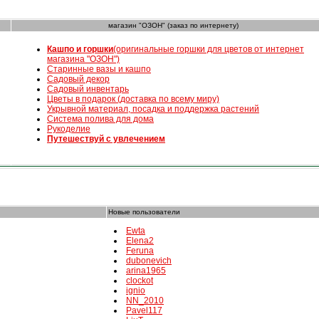
магазин "ОЗОН" (заказ по интернету)
К
ашпо и горшки
(оригинальные горшки для цветов от интернет
магазина "ОЗОН")
Старинные вазы и кашпо
Садовый декор
Садовый инвентарь
Цветы в подарок (доставка по всему миру)
Укрывной материал, посадка и поддержка растений
Система полива для дома
Рукоделие
Путешествуй с увлечением
Новые пользователи
Ewta
Elena2
Feruna
dubonevich
arina1965
clockot
ignio
NN_2010
Pavel117