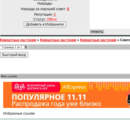
Награды:
Награда за хороший совет:
0
Репутация:
0
Статус:
Offline
Комнатные растения
»
Комнатные растения
»
Комнатные растения
»
Синг
1
Страница
1
из
1
Мои ссылки
Избранные ссылки