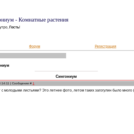
ниум - Комнатные растения
утро,
Гость
!
Форум
Регистрация
ониум
Сингониум
3:14:11 | Сообщение #
1
 с молодыми листьями? Это летнее фото, летом таких загогулин было много 