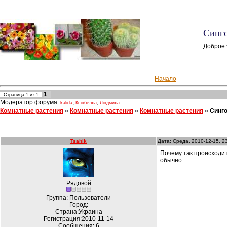
Синго
Доброе 
Начало
1
Страница
1
из
1
Модератор форума:
,
,
kalida
Ксюбелла
Людмила
Комнатные растения
»
Комнатные растения
»
Комнатные растения
»
Синг
Tsahik
Дата: Среда, 2010-12-15, 2
Почему так происходит
обычно.
Рядовой
Группа: Пользователи
Город:
Страна:Украина
Регистрация:2010-11-14
Сообщения:
6