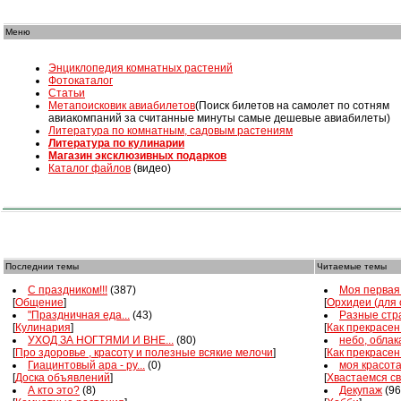
Меню
Энциклопедия комнатных растений
Фотокаталог
Статьи
Mетапоисковик авиабилетов
(Поиск билетов на самолет по сотням
авиакомпаний за считанные минуты самые дешевые авиабилеты)
Литература по комнатным, садовым растениям
Литература по кулинарии
Магазин эксклюзивных подарков
Каталог файлов
(видео)
Последнии темы
Читаемые темы
С праздником!!!
(387)
Моя первая 
[
Общение
]
[
Орхидеи (для
"Праздничная еда...
(43)
Разные стра
[
Кулинария
]
[
Как прекрасен
УХОД ЗА НОГТЯМИ И ВНЕ...
(80)
небо, облака
[
Про здоровье , красоту и полезные всякие мелочи
]
[
Как прекрасен
Гиацинтовый ара - ру...
(0)
моя красот
[
Доска объявлений
]
[
Хвастаемся с
А кто это?
(8)
Декупаж
(96