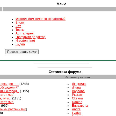
Меню
Фотоальбом комнатных растений
Блоги
Чат
Тесты
Арт галерея
Граффити редактор
Игры(on-line)
Видео
Статистика форума
Активные участники
орхидея – ...
(1248)
Людмила
 обсуждений)
]
diluna
ны и город...
(1195)
Варвара
 этот мир
]
Рыжая
, тучи...
(1135)
Oksana
 этот мир
]
Daoine
а
(969)
Елизавета
воими растениями
]
Andre
8)
Lyalya