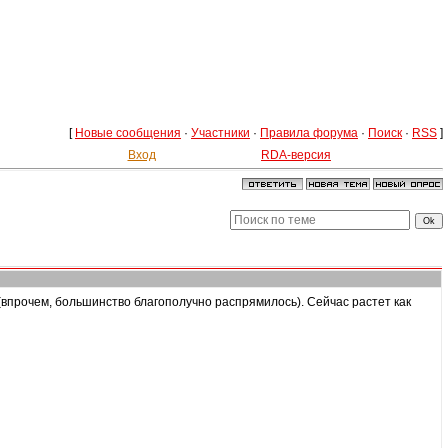
[
Новые сообщения
·
Участники
·
Правила форума
·
Поиск
·
RSS
]
Вход
RDA-версия
(впрочем, большинство благополучно распрямилось). Сейчас растет как