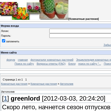
[
Комнатные растения
]
Форма входа
Логин:
Пароль:
запомнить
Забыл
Меню сайта
форум
главная
фотокаталог комнатных растений
Энциклопедия комнатных р
Поиск по сайту
Вопросы ответы (FAQ)
Блоги
поиск по сайту "...
Поиск
Страница
1
из
1
1
Комнатные растения
»
Комнатные растения
»
Автополив
Автополив
[
1
]
greenlord
[2012-03-03, 20:24:20]
Скоро лето, начнется сезон отпусков