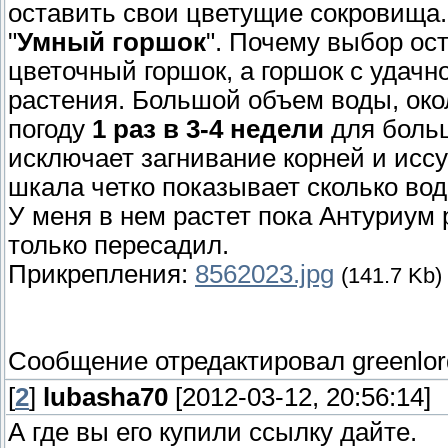
оставить свои цветущие сокровища.
"
Умный горшок
". Почему выбор ос
цветочный горшок, а горшок с удач
растения. Большой объем воды, окол
погоду
1 раз в 3-4 недели
для больш
исключает загнивание корней и ис
шкала четко показывает сколько вод
У меня в нем растет пока Антуриум
только пересадил.
Прикрепления:
8562023.jpg
(141.7 Kb)
Сообщение отредактировал
greenlor
[
2
]
lubasha70
[2012-03-12, 20:56:14]
А где вы его купили ссылку дайте.