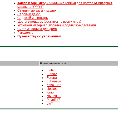
К
ашпо и горшки
(оригинальные горшки для цветов от интернет
магазина "ОЗОН")
Старинные вазы и кашпо
Садовый декор
Садовый инвентарь
Цветы в подарок (доставка по всему миру)
Укрывной материал, посадка и поддержка растений
Система полива для дома
Рукоделие
Путешествуй с увлечением
Новые пользователи
Ewta
Elena2
Feruna
dubonevich
arina1965
clockot
ignio
NN_2010
Pavel117
LiuT