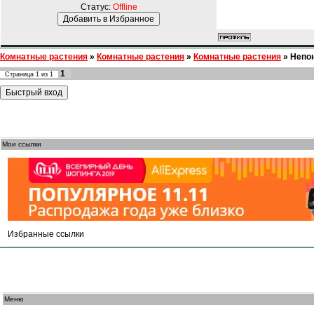
Статус:
Offline
Комнатные растения
»
Комнатные растения
»
Комнатные растения
»
Непон
1
Страница
1
из
1
Мои ссылки
Избранные ссылки
Меню