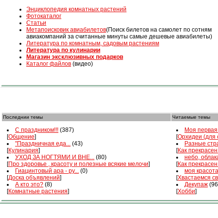
Энциклопедия комнатных растений
Фотокаталог
Статьи
Mетапоисковик авиабилетов
(Поиск билетов на самолет по сотням
авиакомпаний за считанные минуты самые дешевые авиабилеты)
Литература по комнатным, садовым растениям
Литература по кулинарии
Магазин эксклюзивных подарков
Каталог файлов
(видео)
Последнии темы
Читаемые темы
С праздником!!!
(387)
Моя первая 
[
Общение
]
[
Орхидеи (для
"Праздничная еда...
(43)
Разные стра
[
Кулинария
]
[
Как прекрасен
УХОД ЗА НОГТЯМИ И ВНЕ...
(80)
небо, облака
[
Про здоровье , красоту и полезные всякие мелочи
]
[
Как прекрасен
Гиацинтовый ара - ру...
(0)
моя красот
[
Доска объявлений
]
[
Хвастаемся с
А кто это?
(8)
Декупаж
(96
[
Комнатные растения
]
[
Хобби
]