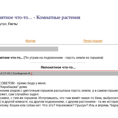
ятное что-то... - Комнатные растения
утро,
Гость
!
Форум
Регистрация
ятное что-то...
(По утрам на подоконнике - горсть земли из горшков)
Непонятное что-то...
 14:17:43 | Сообщение #
1
СОВЕТОМ - прямо беда у меня.
 "барабашка" дома:
ннике рядом с цветочным горшком рассыпана горсть земли, а в самом горшке 
может, сам случайно задел.
 самое, с тем же горшком. Испугавшись, что там живёт какая-то бяка, выбросил
) в другой комнате, на другом подоконнике, с другим растением - та же история
риложу. Кошек или собак нет. Что это? Насекомое? Грызун? Иль и впрямь "бар