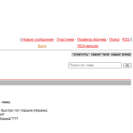
[
Новые сообщения
·
Участники
·
Правила форума
·
Поиск
·
RSS
]
Вход
RDA-версия
-ямка.
 быстро тот горшок (герань).
!!!
абашка"???