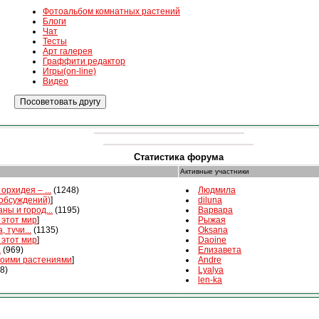
Фотоальбом комнатных растений
Блоги
Чат
Тесты
Арт галерея
Граффити редактор
Игры(on-line)
Видео
Статистика форума
Активные участники
орхидея – ...
(1248)
Людмила
 обсуждений)
]
diluna
ны и город...
(1195)
Варвара
 этот мир
]
Рыжая
, тучи...
(1135)
Oksana
 этот мир
]
Daoine
а
(969)
Елизавета
воими растениями
]
Andre
8)
Lyalya
len-ka