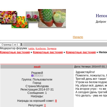
Непон
Доброе 
Начало
1
Страница
1
из
1
Модератор форума:
,
,
kalida
Ксюбелла
Людмила
Комнатные растения
»
Комнатные растения
»
Комнатные растения
»
Непон
msolt
Дата: Четверг, 2014-07-31,
Здравствуйте!
Рядовой
Помогите, пожалуста, 
Третий день вот такая
Группа: Пользователи
Утром на белом подоко
Город:
Ну, убрал всё, думал, 
Страна:Молдова
На второе утро - то же
Регистрация:2014-07-31
А сегодня (день третий
Сообщения:
1
Что делать - ума не п
Награды:
Награда за хороший совет:
0
Репутация:
0