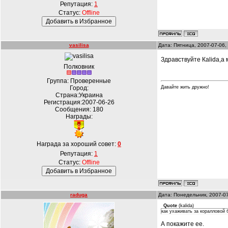
Репутация:
1
Статус:
Offline
vasilisa
Дата: Пятница, 2007-07-06,
Здравствуйте Кalida,а
Полковник
Группа: Проверенные
Город:
Давайте жить дружно!
Страна:Украина
Регистрация:2007-06-26
Сообщения:
180
Награды:
Награда за хороший совет:
0
Репутация:
1
Статус:
Offline
raduga
Дата: Понедельник, 2007-0
Quote
(
kalida
)
как ухаживать за коралловой 
А покажите ее.