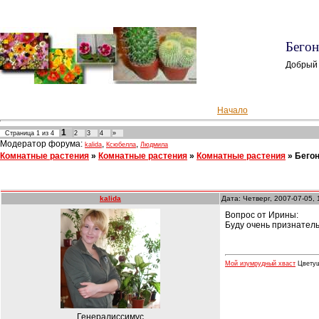
Бегон
Добрый
Начало
1
Страница
1
из
4
2
3
4
»
Модератор форума:
,
,
kalida
Ксюбелла
Людмила
Комнатные растения
»
Комнатные растения
»
Комнатные растения
»
Бего
kalida
Дата: Четверг, 2007-07-05,
Вопрос от Ирины:
Буду очень признатель
Мой изумрудный хваст
Цветуще
Генералиссимус