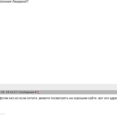
- Бегония Люцерна!?
7-16, 19:14:27 | Сообщение #
5
отки нет,но если хотите ,можете посмотреть на хорошем сайте -вот его адрес