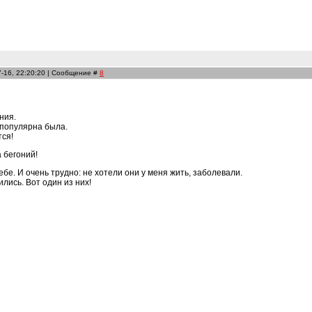
7-16, 22:20:20 | Сообщение #
8
ния.
 популярна была.
тся!
 бегоний!
ебе. И очень трудно: не хотели они у меня жить, заболевали.
лись. Вот один из них!