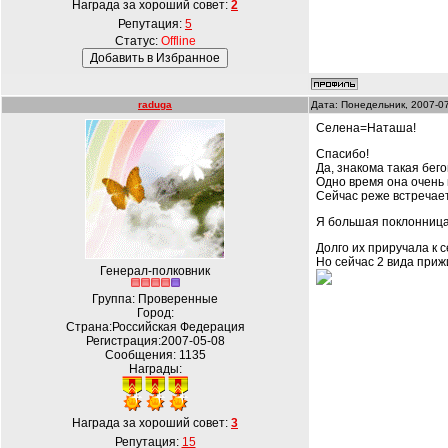
Награда за хороший совет:
2
Репутация:
5
Статус:
Offline
raduga
Дата: Понедельник, 2007-0
Селена=Наташа!
Спасибо!
Да, знакома такая бего
Одно время она очень
Сейчас реже встречае
Я большая поклонница
Долго их приручала к с
Но сейчас 2 вида прижи
Генерал-полковник
Группа: Проверенные
Город:
Страна:Российская Федерация
Регистрация:2007-05-08
Сообщения:
1135
Награды:
Награда за хороший совет:
3
Репутация:
15