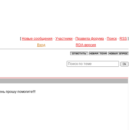
[
Новые сообщения
·
Участники
·
Правила форума
·
Поиск
·
RSS
]
Вход
RDA-версия
нь прошу помогите!!!