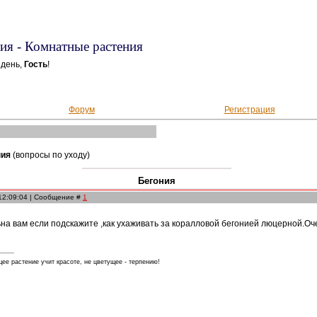
ия - Комнатные растения
 день,
Гость
!
Форум
Регистрация
ния
(вопросы по уходу)
Бегония
 12:09:04 | Сообщение #
1
на вам если подскажите ,как ухаживать за коралловой бегонией люцерной.Оче
е растение учит красоте, не цветущее - терпению!