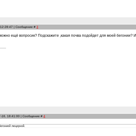
 12:28:47 | Сообщение #
3
 можно ещё вопросик? Подскажите ,какая почва подойдет для моей бегонии? 
7-16, 18:41:00 | Сообщение #
4
бегонией люцерной.