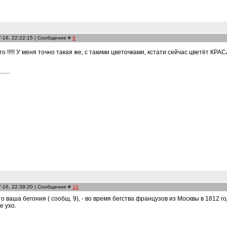
7-16, 22:22:15 | Сообщение #
9
 !!!!! У меня точно такая же, с такими цветочками, кстати сейчас цветёт КРАС
7-16, 22:39:20 | Сообщение #
10
что ваша бегония ( сообщ. 9), - во время бегства французов из Москвы в 1812
 ухо.