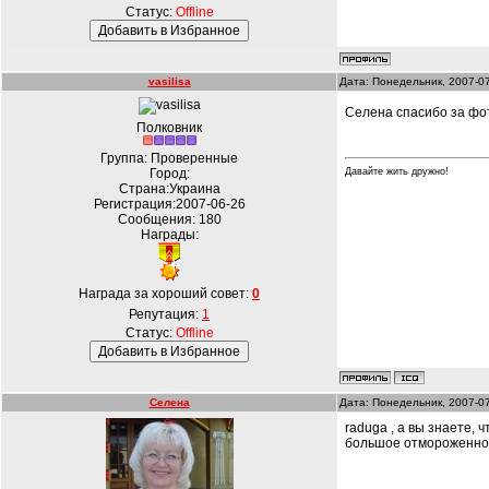
Статус:
Offline
vasilisa
Дата: Понедельник, 2007-0
Cелена спасибо за фото
Полковник
Группа: Проверенные
Город:
Давайте жить дружно!
Страна:Украина
Регистрация:2007-06-26
Сообщения:
180
Награды:
Награда за хороший совет:
0
Репутация:
1
Статус:
Offline
Селена
Дата: Понедельник, 2007-0
raduga , а вы знаете, 
большое отмороженное