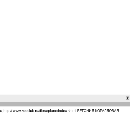
; http:// www.zooclub.ru//flora/plane/index.shtml БЕГОНИЯ КОРАЛЛОВАЯ