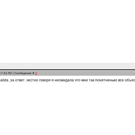
 17:41:50 | Сообщение #
2
ida ,за ответ ,честно говоря я неожидала что мне так понятненько все объясн