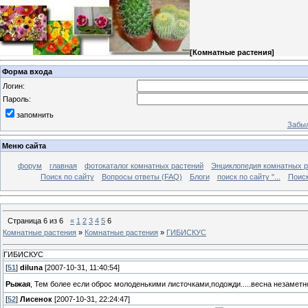
[
Комнатные растения
]
Форма входа
Логин:
Пароль:
запомнить
Забыл
Меню сайта
форум
главная
фотокаталог комнатных растений
Энциклопедия комнатных р
Поиск по сайту
Вопросы ответы (FAQ)
Блоги
поиск по сайту "...
Поиск
Страница
6
из
6
«
1
2
3
4
5
6
Комнатные растения
»
Комнатные растения
»
ГИБИСКУС
ГИБИСКУС
[
51
]
diluna
[2007-10-31, 11:40:54]
Рыжая
, Тем более если оброс молоденькими листочками,подожди.....весна незамет
[
52
]
Лисенок
[2007-10-31, 22:24:47]