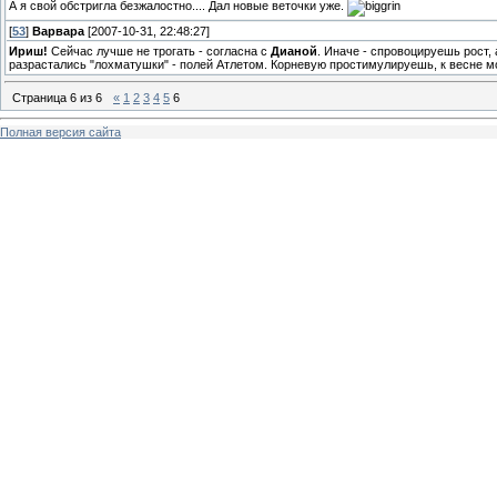
А я свой обстригла безжалостно.... Дал новые веточки уже.
[
53
]
Варвара
[2007-10-31, 22:48:27]
Ириш!
Сейчас лучше не трогать - согласна с
Дианой
. Иначе - спровоцируешь рост,
разрастались "лохматушки" - полей Атлетом. Корневую простимулируешь, к весне мо
Страница
6
из
6
«
1
2
3
4
5
6
Полная версия сайта