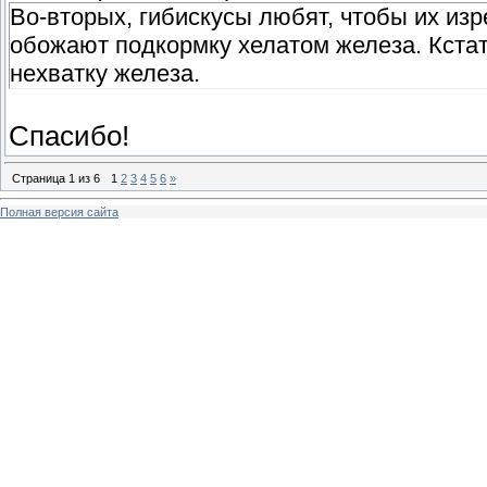
Во-вторых, гибискусы любят, чтобы их из
обожают подкормку хелатом железа. Кстат
нехватку железа.
Спасибо!
Страница
1
из
6
1
2
3
4
5
6
»
Полная версия сайта