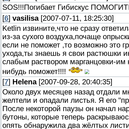
SOS!!!Погибает Гибискус ПОМОГИ
[
6
]
vasilisa
[2007-07-11, 18:25:30]
Ketlin извините,что не сразу ответи
из-за сухого воздуха,почаще опрыс
если не поможет ,то возможно это г
ухода,ты знаешь я свои растюшки и
слабым раствором марганцовки-им н
нибудь поможет!!!!
[
7
]
Helena
[2007-09-28, 20:40:35]
Около двух месяцев назад отдали мн
желтели и опадали листья. Я его "п
После некоторой паузы он начал нар
бутоны, которые теперь раскрываюся
опять обнаружила два жёлтых листик