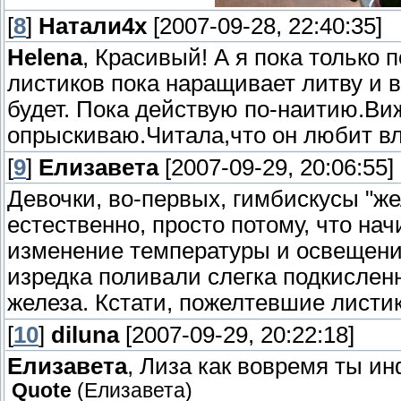
[
8
]
Натали4х
[2007-09-28, 22:40:35]
Helena
, Красивый! А я пока только
листиков пока наращивает литву и в
будет. Пока действую по-наитию.Ви
опрыскиваю.Читала,что он любит в
[
9
]
Елизавета
[2007-09-29, 20:06:55]
Девочки, во-первых, гимбискусы "же
естественно, просто потому, что нач
изменение температуры и освещения
изредка поливали слегка подкислен
железа. Кстати, пожелтевшие листик
[
10
]
diluna
[2007-09-29, 20:22:18]
Елизавета
, Лиза как вовремя ты и
Quote
(
Елизавета
)