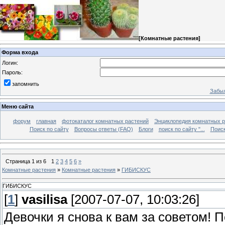
[
Комнатные растения
]
Форма входа
Логин:
Пароль:
запомнить
Забыл
Меню сайта
форум
главная
фотокаталог комнатных растений
Энциклопедия комнатных р
Поиск по сайту
Вопросы ответы (FAQ)
Блоги
поиск по сайту "...
Поиск
Страница
1
из
6
1
2
3
4
5
6
»
Комнатные растения
»
Комнатные растения
»
ГИБИСКУС
ГИБИСКУС
[
1
]
vasilisa
[2007-07-07, 10:03:26]
Девочки я снова к вам за советом! 