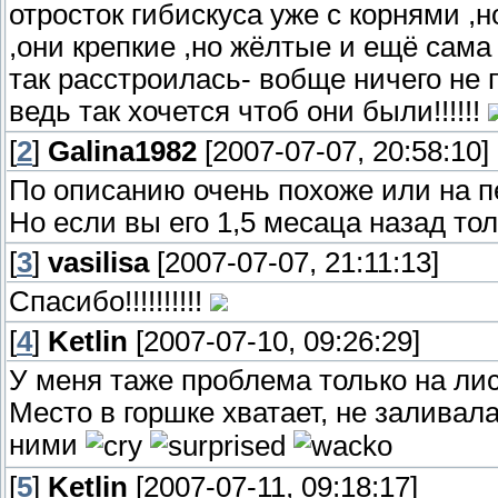
отросток гибискуса уже с корнями ,
,они крепкие ,но жёлтые и ещё сама
так расстроилась- вобще ничего не
ведь так хочется чтоб они были!!!!!!
[
2
]
Galina1982
[2007-07-07, 20:58:10]
По описанию очень похоже или на пе
Но если вы его 1,5 месаца назад то
[
3
]
vasilisa
[2007-07-07, 21:11:13]
Спасибо!!!!!!!!!!
[
4
]
Ketlin
[2007-07-10, 09:26:29]
У меня таже проблема только на ли
Место в горшке хватает, не заливала
ними
[
5
]
Ketlin
[2007-07-11, 09:18:17]