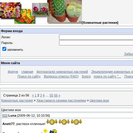
[
Комнатные растения
]
Форма входа
Логин:
Пароль:
запомнить
Забыл
Меню сайта
форум
главная
фотокаталог комнатных растений
Энциклопедия комнатных р
Поиск по сайту
Вопросы ответы (FAQ)
Блоги
поиск по сайту "...
Поиск
Страница
2
из
56
«
1
2
3
4
…
55
56
»
Комнатные растения
»
Хвастаемся своими растениями
»
Цветики мои
Цветики мои
[
11
]
Luna
[2009-06-12, 10:10:56]
Anett77
, растюхи отличные!