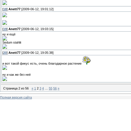
[
18
]
Anett77
[2009-06-12, 19:01:12]
[
19
]
Anett77
[2009-06-12, 19:03:15]
ну и ещё
Sedum stahlii
[
20
]
Anett77
[2009-06-12, 19:05:38]
и вот такой фикус есть, очень благодарное растение
ну и как же без неё
Страница
2
из
56
«
1
2
3
4
…
55
56
»
Полная версия сайта