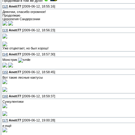
Продолжай в том же духе!
[
12
]
Anett77
[2009-06-12, 18:55:16]
Девочки, спасибо огромное!
Продолжаю
Церопегия Сандерсонии
[
13
]
Anett77
[2009-06-12, 18:56:23]
Уже отцветает, но был хорош!
[
14
]
Anett77
[2009-06-12, 18:57:30]
Монстрик
[
15
]
Anett77
[2009-06-12, 18:58:45]
Вот такие лесные кактусы
[
16
]
Anett77
[2009-06-12, 18:59:37]
Суккулентики
[
17
]
Anett77
[2009-06-12, 19:00:28]
и ещё