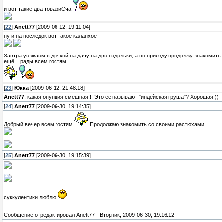
и вот такие два товариСча
[
22
]
Anett77
[2009-06-12, 19:11:04]
ну и на последок вот такое каланхое
Завтра уезжаем с дочкой на дачу на две недельки, а по приезду продолжу знакомить
ещё....рады всем гостям
[
23
]
Юкка
[2009-06-12, 21:48:18]
Anett77
, какая опунция смешная!!! Это ее называют "индейская груша"? Хорошая ))
[
24
]
Anett77
[2009-06-30, 19:14:35]
Добрый вечер всем гостям
Продолжаю знакомить со своими растюхами.
[
25
]
Anett77
[2009-06-30, 19:15:39]
суккулентики люблю
Сообщение отредактировал
Anett77
-
Вторник, 2009-06-30, 19:16:12