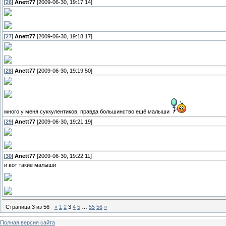
[
26
]
Anett77
[2009-06-30, 19:17:14]
[
27
]
Anett77
[2009-06-30, 19:18:17]
[
28
]
Anett77
[2009-06-30, 19:19:50]
много у меня суккулентиков, правда большинство ещё малыши
[
29
]
Anett77
[2009-06-30, 19:21:19]
[
30
]
Anett77
[2009-06-30, 19:22:11]
и вот такие малыши
Страница
3
из
56
«
1
2
3
4
5
…
55
56
»
Полная версия сайта