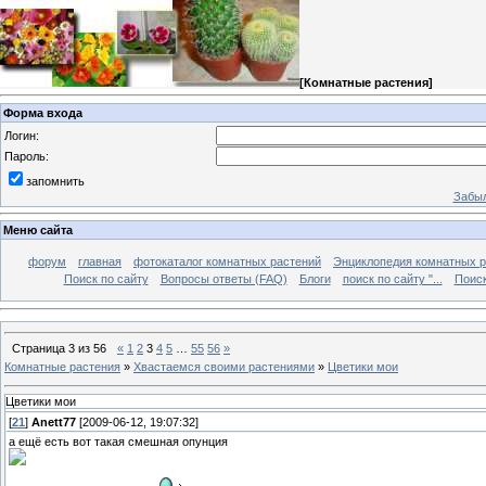
[
Комнатные растения
]
Форма входа
Логин:
Пароль:
запомнить
Забыл
Меню сайта
форум
главная
фотокаталог комнатных растений
Энциклопедия комнатных р
Поиск по сайту
Вопросы ответы (FAQ)
Блоги
поиск по сайту "...
Поиск
Страница
3
из
56
«
1
2
3
4
5
…
55
56
»
Комнатные растения
»
Хвастаемся своими растениями
»
Цветики мои
Цветики мои
[
21
]
Anett77
[2009-06-12, 19:07:32]
а ещё есть вот такая смешная опунция