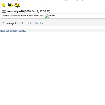
[
10
]
anastasiya-28
[2010-04-12, 15:33:27]
очень симпатичные у вас цветочки
Страница
1
из
17
1
2
3
…
16
17
»
Полная версия сайта