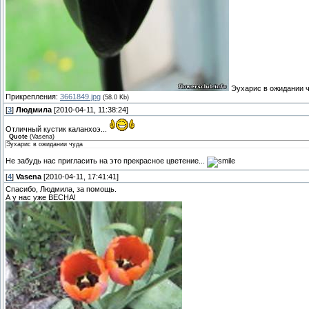
Эухарис в ожидании 
Прикрепления:
3661849.jpg
(58.0 Kb)
[
3
]
Людмила
[2010-04-11, 11:38:24]
Отличный кустик каланхоэ...
Quote
(
Vasena
)
Эухарис в ожидании чуда
Не забудь нас пригласить на это прекрасное цветение...
[
4
]
Vasena
[2010-04-11, 17:41:41]
Спасибо, Людмила, за помощь.
А у нас уже ВЕСНА!