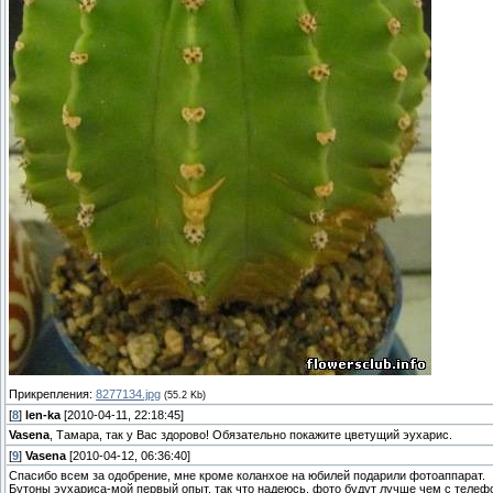
Прикрепления:
8277134.jpg
(55.2 Kb)
[
8
]
len-ka
[2010-04-11, 22:18:45]
Vasena
, Тамара, так у Вас здорово! Обязательно покажите цветущий эухарис.
[
9
]
Vasena
[2010-04-12, 06:36:40]
Спасибо всем за одобрение, мне кроме коланхое на юбилей подарили фотоаппарат.
Бутоны эухариса-мой первый опыт, так что надеюсь, фото будут лучше чем с телеф