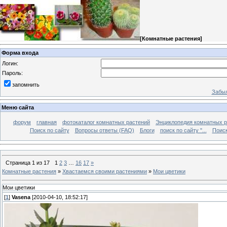
[
Комнатные растения
]
Форма входа
Логин:
Пароль:
запомнить
Забыл
Меню сайта
форум
главная
фотокаталог комнатных растений
Энциклопедия комнатных р
Поиск по сайту
Вопросы ответы (FAQ)
Блоги
поиск по сайту "...
Поиск
Страница
1
из
17
1
2
3
…
16
17
»
Комнатные растения
»
Хвастаемся своими растениями
»
Мои цветики
Мои цветики
[
1
]
Vasena
[2010-04-10, 18:52:17]