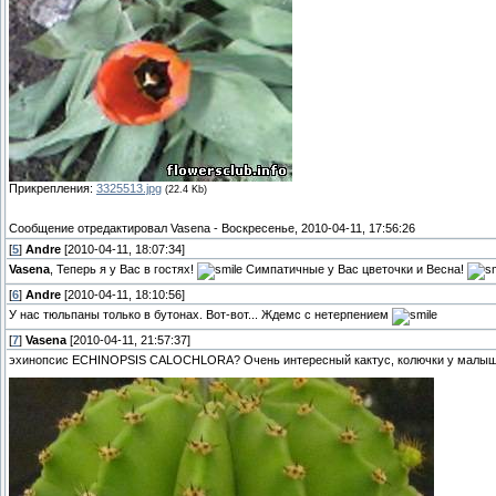
Прикрепления:
3325513.jpg
(22.4 Kb)
Сообщение отредактировал
Vasena
-
Воскресенье, 2010-04-11, 17:56:26
[
5
]
Andre
[2010-04-11, 18:07:34]
Vasena
, Теперь я у Вас в гостях!
Симпатичные у Вас цветочки и Весна!
[
6
]
Andre
[2010-04-11, 18:10:56]
У нас тюльпаны только в бутонах. Вот-вот... Ждемс с нетерпением
[
7
]
Vasena
[2010-04-11, 21:57:37]
эхинопсис ECHINOPSIS CALOCHLORA? Очень интересный кактус, колючки у малышей