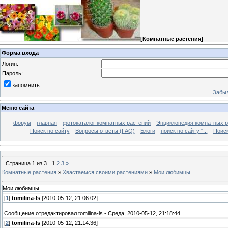
[
Комнатные растения
]
Форма входа
Логин:
Пароль:
запомнить
Забыл
Меню сайта
форум
главная
фотокаталог комнатных растений
Энциклопедия комнатных р
Поиск по сайту
Вопросы ответы (FAQ)
Блоги
поиск по сайту "...
Поиск
Страница
1
из
3
1
2
3
»
Комнатные растения
»
Хвастаемся своими растениями
»
Мои любимцы
Мои любимцы
[
1
]
tomilina-ls
[2010-05-12, 21:06:02]
Сообщение отредактировал
tomilina-ls
-
Среда, 2010-05-12, 21:18:44
[
2
]
tomilina-ls
[2010-05-12, 21:14:36]