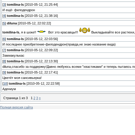
[
3
]
tomilina-ls
[2010-05-12, 21:25:44]
И ещё- филодендрон
[
4
]
tomilina-ls
[2010-05-12, 21:38:16]
[
5
]
diluna
[2010-05-12, 22:02:22]
tomilina-ls
, я в шоке!!
Вот это красавцы!!!
Выкладывайте все растюхи, 
[
6
]
tomilina-ls
[2010-05-12, 22:03:56]
И последнее приобретение-филодендрон(правда,не знаю название вида)
[
7
]
tomilina-ls
[2010-05-12, 22:09:22]
Замиакулькас
[
8
]
tomilina-ls
[2010-05-12, 22:13:30]
diluna,спасибо за поддержку!Давно любуюсь всеми "хвастиками" и теперь пытаюсь п
[
9
]
tomilina-ls
[2010-05-12, 22:17:41]
Цветёт моя сансивьерка!
[
10
]
tomilina-ls
[2010-05-12, 22:22:58]
Адениум
Страница
1
из
3
1
2
3
»
Полная версия сайта