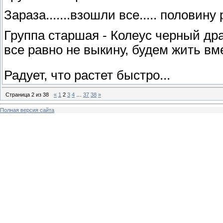
Зараза.......взошли все..... половин
Группа старшая - Колеус черный драк
все равно не выкину, будем жить вм
Радует, что растет быстро...
Страница
2
из
38
«
1
2
3
4
…
37
38
»
Полная версия сайта