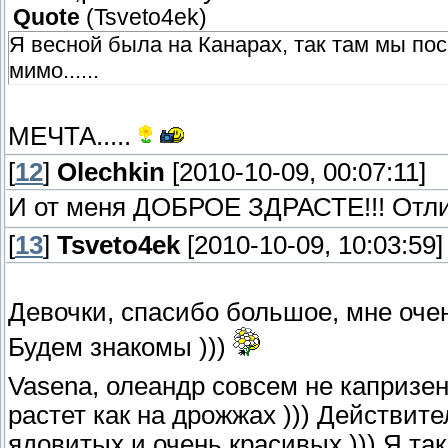
Quote
(
Tsveto4ek
)
Я весной была на Канарах, так там мы пос
мимо......
МЕЧТА.....
[
12
]
Olechkin
[2010-10-09, 00:07:11]
И от меня ДОБРОЕ ЗДРАСТЕ!!! Отл
[
13
]
Tsveto4ek
[2010-10-09, 10:03:59]
Девочки, спасибо большое, мне оче
Будем знакомы )))
Vasena, олеандр совсем не капризен,
растет как на дрожжах ))) Действите
ядовитых и очень красивых ))) Я так