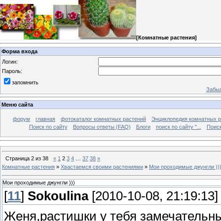
[
Комнатные растения
]
Форма входа
Логин:
Пароль:
запомнить
Забыл
Меню сайта
форум
главная
фотокаталог комнатных растений
Энциклопедия комнатных р
Поиск по сайту
Вопросы ответы (FAQ)
Блоги
поиск по сайту "...
Поиск
Страница
2
из
38
«
1
2
3
4
…
37
38
»
Комнатные растения
»
Хвастаемся своими растениями
»
Мои проходимые джунгли ))
Мои проходимые джунгли )))
[
11
]
Sokoulina
[2010-10-08, 21:19:13]
Женя,растишки у тебя замечательны