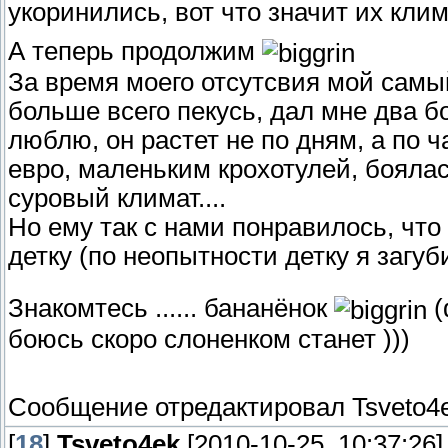
укоринились, вот что значит их клима
А теперь продолжим
За время моего отсутсвия мой самы
больше всего пекусь, дал мне два 
люблю, он растет не по дням, а по ч
евро, маленьким крохотулей, боялас
суровый климат....
Но ему так с нами понравилось, что
детку (по неопытности детку я загу
Знакомтесь ...... бананёнок
(
боюсь скоро слоненком станет )))
Сообщение отредактировал
Tsveto4
[
18
]
Tsveto4ek
[2010-10-25, 10:37:26]