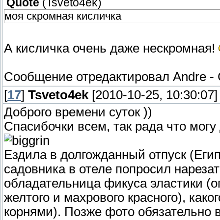
Quote
(
Tsveto4ek
)
моя скромная кисличка
А кисличка очень даже нескромная!
Сообщение отредактировал
Andre
-
[
17
]
Tsveto4ek
[2010-10-25, 10:30:07]
Доброго времени суток ))
Спасибочки всем, так рада что мог
Ездила в долгожданный отпуск (Егип
садовника в отеле попросил нарезать
обладательница фикуса эластики (ог
желтого и махрового красного), како
корнями). Позже фото обязательно в