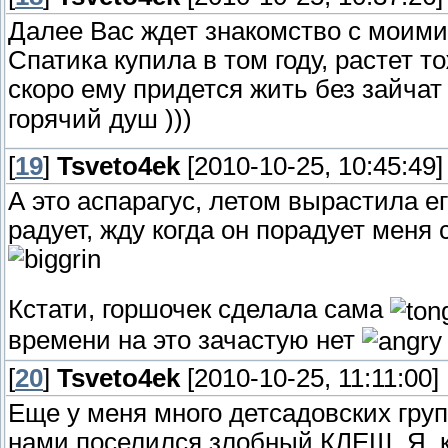
Далее Вас ждет знакомство с моими
Спатика купила в том году, растет т
скоро ему придется жить без зайча
горячий душ )))
[
19
]
Tsveto4ek
[2010-10-25, 10:45:49]
А это аспарагус, летом вырастила ег
радует, жду когда он порадует ме
Кстати, горшочек сделала сама
времени на это зачастую нет
[
20
]
Tsveto4ek
[2010-10-25, 11:11:00]
Еще у меня много детсадовских групп
нами поселился злобный КЛЕЩ. Я, к