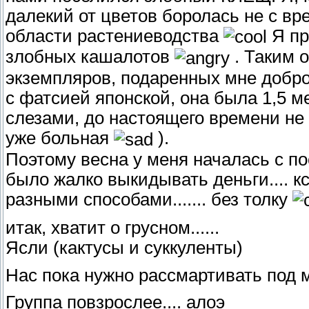
далекий от цветов боролась не с в
области растениеводства
Я пр
злобных кашалотов
. Таким 
экземпляров, подаренных мне добро
с фатсией японской, она была 1,5 мет
слезами, до настоящего времени не 
уже больная
).
Поэтому весна у меня началась с по
было жалко выкидывать деньги.... к
разными способами....... без толку
итак, хватит о грусном......
Ясли (кактусы и суккуленты)
Нас пока нужно рассмартивать под ми
Группа повзрослее.... алоэ