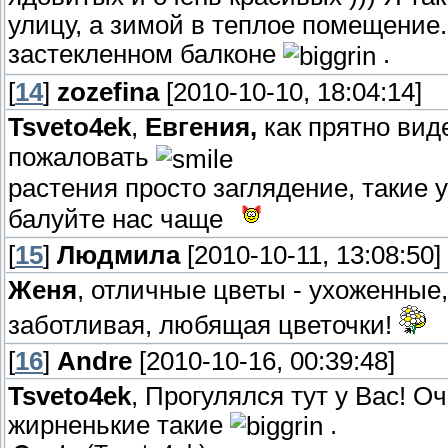
улицу, а зимой в теплое помещение.
застекленном балконе
.
[
14
]
zozefina
[2010-10-10, 18:04:14]
Tsveto4ek
,
Евгения,
как прятно вид
пожаловать
растения просто заглядение, такие
балуйте нас чаще
[
15
]
Людмила
[2010-10-11, 13:08:50]
Женя
, отличные цветы - ухоженные,
заботливая, любящая цветочки!
[
16
]
Andre
[2010-10-16, 00:39:48]
Tsveto4ek
, Прогулялся тут у Вас! 
жирненькие такие
.