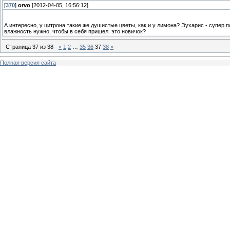
[
370
]
orvo
[2012-04-05, 16:56:12]
А интересно, у цитрона такие же душистые цветы, как и у лимона? Эухарис - супер
влажность нужно, чтобы в себя пришел. это новичок?
Страница
37
из
38
«
1
2
…
35
36
37
38
»
Полная версия сайта