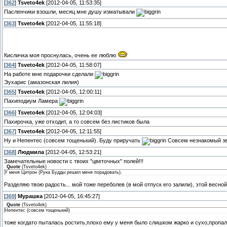
[
362
]
Tsveto4ek
[2012-04-05, 11:53:35]
Пасленчики взошли, месяц мне душу изматывали
[
363
]
Tsveto4ek
[2012-04-05, 11:55:18]
Кисличка моя проснулась, очень ее люблю
[
364
]
Tsveto4ek
[2012-04-05, 11:58:07]
На работе мне подарочки сделали
Эухарис (амазонская лилия)
[
365
]
Tsveto4ek
[2012-04-05, 12:00:11]
Пахиподиум Ламера
[
366
]
Tsveto4ek
[2012-04-05, 12:04:03]
Пахирочка, уже отходит, а то совсем без листиков была
[
367
]
Tsveto4ek
[2012-04-05, 12:11:55]
Ну и Непентес (совсем тощенький). Буду приручать
Совсем незнакомый з
[
368
]
Людмила
[2012-04-05, 12:53:21]
Замечательные новости с твоих "цветочных" полей!!!
Quote
(
Tsveto4ek
)
У меня Цитрон (Рука Будды решил меня порадовать).
Разделяю твою радость... мой тоже переболев (в мой отпуск его залили), этой весной 
[
369
]
Мурашка
[2012-04-05, 16:45:27]
Quote
(
Tsveto4ek
)
Непентес (совсем тощенький)
тоже когдато пыталась ростить,плохо ему у меня было слишком жарко и сухо,пропал