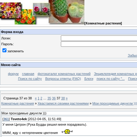
[
Комнатные растения
]
Форма входа
Логин:
Пароль:
запомнить
Забыл
Меню сайта
форум
главная
фотокаталог комнатных растений
Энциклопедия комнатных р
Поиск по сайту
Вопросы ответы (FAQ)
Блоги
поиск по сайту "...
Поиск
Страница
37
из
38
«
1
2
…
35
36
37
38
»
Комнатные растения
»
Хвастаемся своими растениями
»
Мои проходимые джунгли ))
Мои проходимые джунгли )))
[
361
]
Tsveto4ek
[2012-04-05, 11:51:49]
У меня Цитрон (Рука Будды решил меня порадовать).
МММ, жду с нетерпением цветения