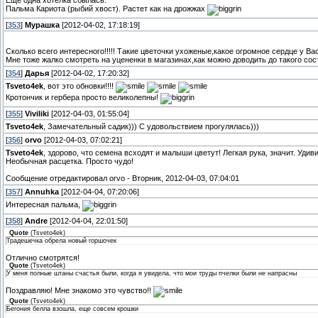
Пальма Кариота (рыбий хвост). Растет как на дрожжах
[
353
]
Мурашка
[2012-04-02, 17:18:19]
Сколько всего интересного!!!!! Такие цветочки ухоженые,какое огромное сердце у В
Мне тоже жалко смотреть на уцененки в магазинах,как можно доводить до такого сост
[
354
]
Дарья
[2012-04-02, 17:20:32]
Tsveto4ek
, вот это обновки!!!!
Кротончик и гербера просто великолепны!
[
355
]
Viviliki
[2012-04-03, 01:55:04]
Tsveto4ek
, Замечательный садик))) С удовольствием прогулялась)))
[
356
]
orvo
[2012-04-03, 07:02:21]
Tsveto4ek
, здорово, что семена всходят и малыши цветут! Легкая рука, значит. Уди
Необычная расцетка. Просто чудо!
Сообщение отредактировал
orvo
-
Вторник, 2012-04-03, 07:04:01
[
357
]
Annuhka
[2012-04-04, 07:20:06]
Интересная пальма,
[
358
]
Andre
[2012-04-04, 22:01:50]
Quote
(
Tsveto4ek
)
Традешечка обрела новый горшочек
Отлично смотрятся!
Quote
(
Tsveto4ek
)
У меня полные штаны счастья были, когда я увидела, что мои труды пчелки были не напрасны
Поздравляю! Мне знакомо это чувство!!
Quote
(
Tsveto4ek
)
Бегония белла взошла, еще совсем крошки