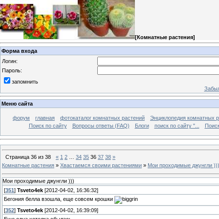
[
Комнатные растения
]
Форма входа
Логин:
Пароль:
запомнить
Забыл
Меню сайта
форум
главная
фотокаталог комнатных растений
Энциклопедия комнатных р
Поиск по сайту
Вопросы ответы (FAQ)
Блоги
поиск по сайту "...
Поиск
Страница
36
из
38
«
1
2
…
34
35
36
37
38
»
Комнатные растения
»
Хвастаемся своими растениями
»
Мои проходимые джунгли ))
Мои проходимые джунгли )))
[
351
]
Tsveto4ek
[2012-04-02, 16:36:32]
Бегония белла взошла, еще совсем крошки
[
352
]
Tsveto4ek
[2012-04-02, 16:39:09]
Еще одна хотелка сбылась.