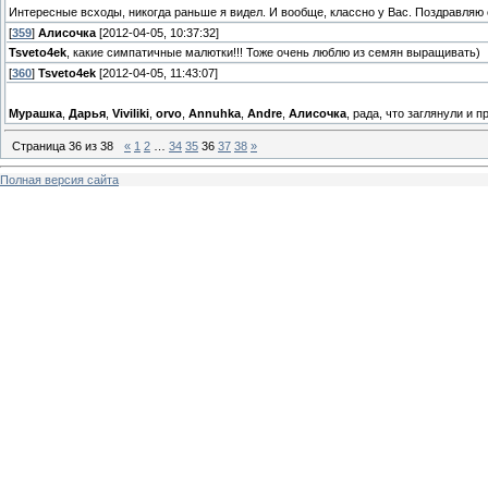
Интересные всходы, никогда раньше я видел. И вообще, классно у Вас. Поздравляю 
[
359
]
Алисочка
[2012-04-05, 10:37:32]
Tsveto4ek
, какие симпатичные малютки!!! Тоже очень люблю из семян выращивать)
[
360
]
Tsveto4ek
[2012-04-05, 11:43:07]
Мурашка
,
Дарья
,
Viviliki
,
orvo
,
Annuhka
,
Andre
,
Алисочка
, рада, что заглянули и 
Страница
36
из
38
«
1
2
…
34
35
36
37
38
»
Полная версия сайта