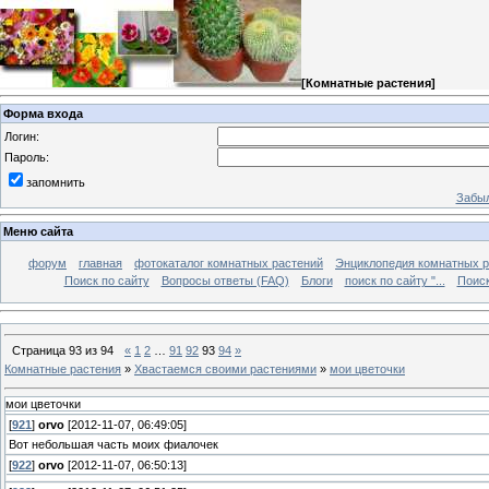
[
Комнатные растения
]
Форма входа
Логин:
Пароль:
запомнить
Забыл
Меню сайта
форум
главная
фотокаталог комнатных растений
Энциклопедия комнатных р
Поиск по сайту
Вопросы ответы (FAQ)
Блоги
поиск по сайту "...
Поиск
Страница
93
из
94
«
1
2
…
91
92
93
94
»
Комнатные растения
»
Хвастаемся своими растениями
»
мои цветочки
мои цветочки
[
921
]
orvo
[2012-11-07, 06:49:05]
Вот небольшая часть моих фиалочек
[
922
]
orvo
[2012-11-07, 06:50:13]