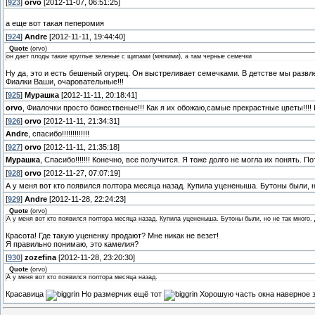
[
923
]
orvo
[2012-11-07, 06:51:25]
а еще вот такая пеперомия
[
924
]
Andre
[2012-11-11, 19:44:40]
Quote
(
orvo
)
он дает плоды такие круглые зеленые с щипами (мягкими), а там черные семечки
Ну да, это и есть бешеный огурец. Он выстреливает семечками. В детстве мы развл
Фиалки Ваши, очаровательные!!!
[
925
]
Мурашка
[2012-11-11, 20:18:41]
orvo
, Фиалочки просто божественые!!! Как я их обожаю,самые прекрастные цветы!!!! К
[
926
]
orvo
[2012-11-11, 21:34:31]
Andre
, спасибо!!!!!!!!!!!!!
[
927
]
orvo
[2012-11-11, 21:35:18]
Мурашка
, Спасибо!!!!!!! Конечно, все получится. Я тоже долго не могла их понять. 
[
928
]
orvo
[2012-11-27, 07:07:19]
А у меня вот кто появился полтора месяца назад. Купила уцененыша. Бутоны были, н
[
929
]
Andre
[2012-11-28, 22:24:23]
Quote
(
orvo
)
А у меня вот кто появился полтора месяца назад. Купила уцененыша. Бутоны были, но не так много.
Красота! Где такую уцененку продают? Мне никак не везет!
Я правильно понимаю, это камелия?
[
930
]
zozefina
[2012-11-28, 23:20:30]
Quote
(
orvo
)
А у меня вот кто появился полтора месяца назад.
Красавица
Но размерчик ещё тот
Хорошую часть окна наверное 