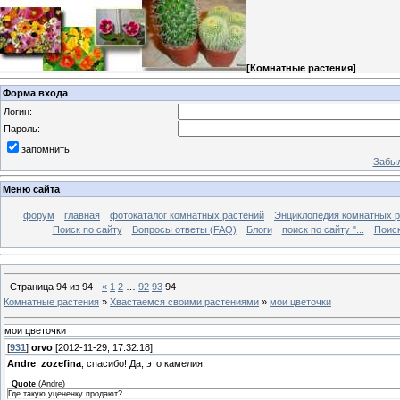
[
Комнатные растения
]
Форма входа
Логин:
Пароль:
запомнить
Забыл
Меню сайта
форум
главная
фотокаталог комнатных растений
Энциклопедия комнатных р
Поиск по сайту
Вопросы ответы (FAQ)
Блоги
поиск по сайту "...
Поиск
Страница
94
из
94
«
1
2
…
92
93
94
Комнатные растения
»
Хвастаемся своими растениями
»
мои цветочки
мои цветочки
[
931
]
orvo
[2012-11-29, 17:32:18]
Andre
,
zozefina
, спасибо! Да, это камелия.
Quote
(
Andre
)
Где такую уцененку продают?