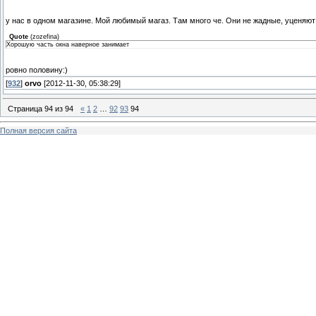
у нас в одном магазине. Мой любимый магаз. Там много че. Они не жадные, уценяю
Quote
(
zozefina
)
Хорошую часть окна наверное занимает
ровно половину:)
[
932
]
orvo
[2012-11-30, 05:38:29]
Страница
94
из
94
«
1
2
…
92
93
94
Полная версия сайта