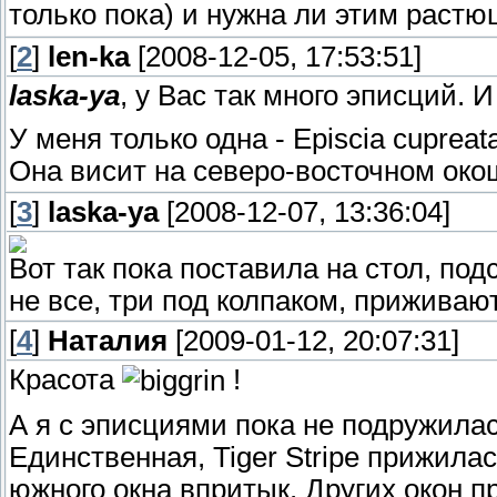
только пока) и нужна ли этим раст
[
2
]
len-ka
[2008-12-05, 17:53:51]
laska-ya
, у Вас так много эписций. 
У меня только одна - Episcia cuprea
Она висит на северо-восточном ок
[
3
]
laska-ya
[2008-12-07, 13:36:04]
Вот так пока поставила на стол, по
не все, три под колпаком, приживают
[
4
]
Наталия
[2009-01-12, 20:07:31]
Красота
!
А я с эписциями пока не подружилась
Единственная, Tiger Stripe прижила
южного окна впритык. Других окон пр