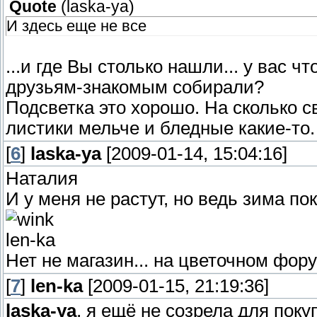
Quote
(
laska-ya
)
И здесь еще не все
...и где Вы столько нашли... у вас 
друзьям-знакомым собирали?
Подсветка это хорошо. На сколько с
листики мельче и бледные какие-то.
[
6
]
laska-ya
[2009-01-14, 15:04:16]
Наталия
И у меня не растут, но ведь зима пок
len-ka
Нет не магазин... на цветочном фору
[
7
]
len-ka
[2009-01-15, 21:19:36]
laska-ya
, я ещё не созрела для покуп