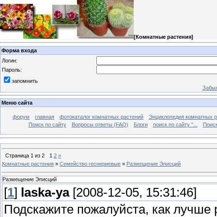
[
Комнатные растения
]
Форма входа
Логин:
Пароль:
запомнить
Забыл
Меню сайта
форум
главная
фотокаталог комнатных растений
Энциклопедия комнатных р
Поиск по сайту
Вопросы ответы (FAQ)
Блоги
поиск по сайту "...
Поиск
Страница
1
из
2
1
2
»
Комнатные растения
»
Семейство геснериевые
»
Размещение Эписций
Размещение Эписций
[
1
]
laska-ya
[2008-12-05, 15:31:46]
Подскажите пожалуйста, как лучше 