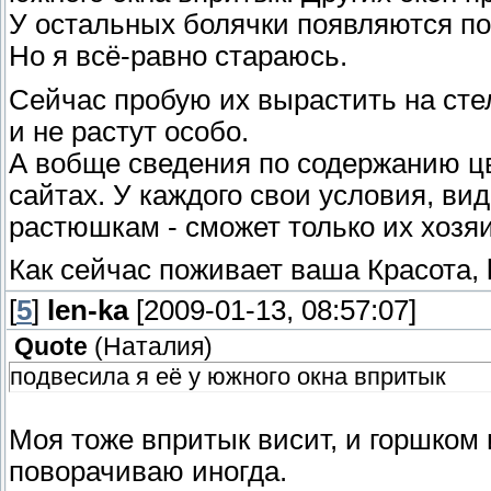
У остальных болячки появляются поч
Но я всё-равно стараюсь.
Сейчас пробую их вырастить на стел
и не растут особо.
А вобще сведения по содержанию цв
сайтах. У каждого свои условия, ви
растюшкам - сможет только их хозяи
Как сейчас поживает ваша Красота, 
[
5
]
len-ka
[2009-01-13, 08:57:07]
Quote
(
Наталия
)
подвесила я её у южного окна впритык
Моя тоже впритык висит, и горшком 
поворачиваю иногда.