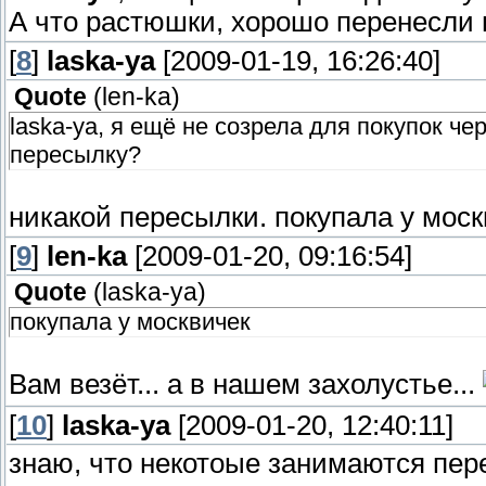
А что растюшки, хорошо перенесли
[
8
]
laska-ya
[2009-01-19, 16:26:40]
Quote
(
len-ka
)
laska-ya, я ещё не созрела для покупок че
пересылку?
никакой пересылки. покупала у моск
[
9
]
len-ka
[2009-01-20, 09:16:54]
Quote
(
laska-ya
)
покупала у москвичек
Вам везёт... а в нашем захолустье...
[
10
]
laska-ya
[2009-01-20, 12:40:11]
знаю, что некотоые занимаются пер