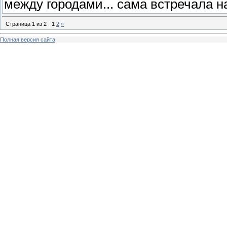
между городами... сама встречала н
Страница
1
из
2
1
2
»
Полная версия сайта