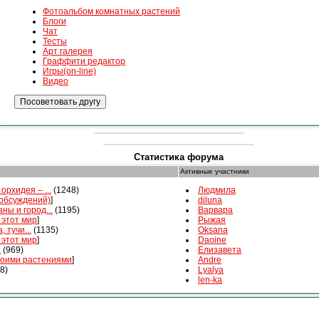
Фотоальбом комнатных растений
Блоги
Чат
Тесты
Арт галерея
Граффити редактор
Игры(on-line)
Видео
Статистика форума
Активные участники
орхидея – ...
(1248)
Людмила
 обсуждений)
]
diluna
ны и город...
(1195)
Варвара
 этот мир
]
Рыжая
, тучи...
(1135)
Oksana
 этот мир
]
Daoine
а
(969)
Елизавета
воими растениями
]
Andre
8)
Lyalya
len-ka