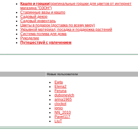
К
ашпо и горшки
(оригинальные горшки для цветов от интернет
магазина "ОЗОН")
Старинные вазы и кашпо
Садовый декор
Садовый инвентарь
Цветы в подарок (доставка по всему миру)
Укрывной материал, посадка и поддержка растений
Система полива для дома
Рукоделие
Путешествуй с увлечением
Новые пользователи
Ewta
Elena2
Feruna
dubonevich
arina1965
clockot
ignio
NN_2010
Pavel117
LiuT