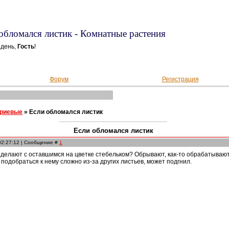
обломался листик - Комнатные растения
 день,
Гость
!
Форум
Регистрация
ериевые
»
Если обломался листик
Если обломался листик
 02:27:12 | Сообщение #
1
 делают с оставшимся на цветке стебельком? Обрывают, как-то обрабатываю
 подобраться к нему сложно из-за других листьев, может подгнил.