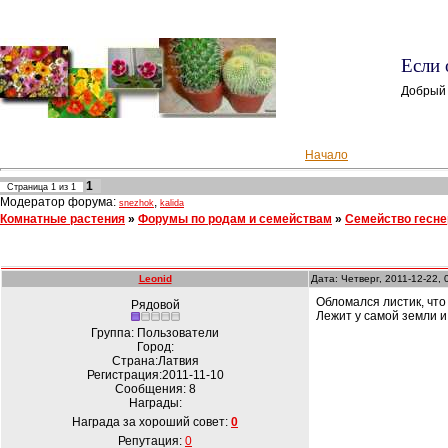
Если 
Добрый
Начало
1
Страница
1
из
1
Модератор форума:
,
snezhok
kalida
Комнатные растения
»
Форумы по родам и семействам
»
Семейство гесн
Leonid
Дата: Четверг, 2011-12-22,
Обломался листик, что
Рядовой
Лежит у самой земли и
Группа: Пользователи
Город:
Страна:Латвия
Регистрация:2011-11-10
Сообщения:
8
Награды:
Награда за хороший совет:
0
Репутация:
0