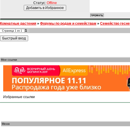
Статус:
Offline
Комнатные растения
»
Форумы по родам и семействам
»
Семейство гесн
1
Страница
1
из
1
Мои ссылки
Избранные ссылки
Меню