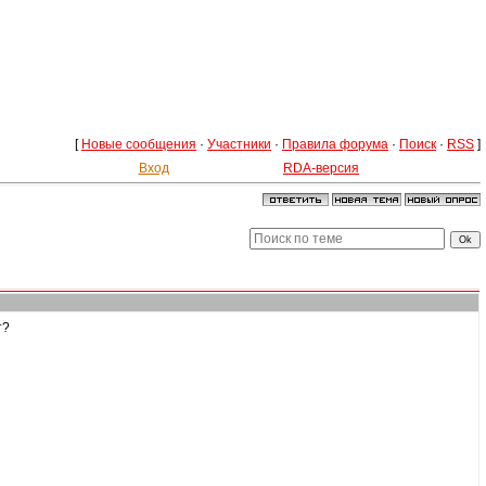
[
Новые сообщения
·
Участники
·
Правила форума
·
Поиск
·
RSS
]
Вход
RDA-версия
т?