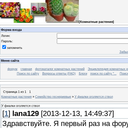
[
Комнатные растения
]
Форма входа
Логин:
Пароль:
запомнить
Забыл
Меню сайта
форум
главная
фотокаталог комнатных растений
Энциклопедия комнатных р
Поиск по сайту
Вопросы ответы (FAQ)
Блоги
поиск по сайту "...
Поиск
Страница
1
из
1
1
Комнатные растения
»
Семейство геснериевые
»
У фиалки оголяется ствол
У фиалки оголяется ствол
[
1
]
lana129
[2013-12-13, 14:49:37]
Здравствуйте. Я первый раз на фору