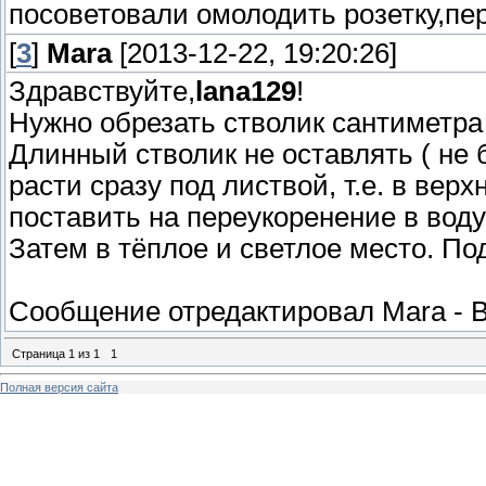
посоветовали омолодить розетку,пе
[
3
]
Mara
[2013-12-22, 19:20:26]
Здравствуйте,
lana129
!
Нужно обрезать стволик сантиметра н
Длинный стволик не оставлять ( не б
расти сразу под листвой, т.е. в вер
поставить на переукоренение в воду
Затем в тёплое и светлое место. Под
Сообщение отредактировал
Mara
-
В
Страница
1
из
1
1
Полная версия сайта