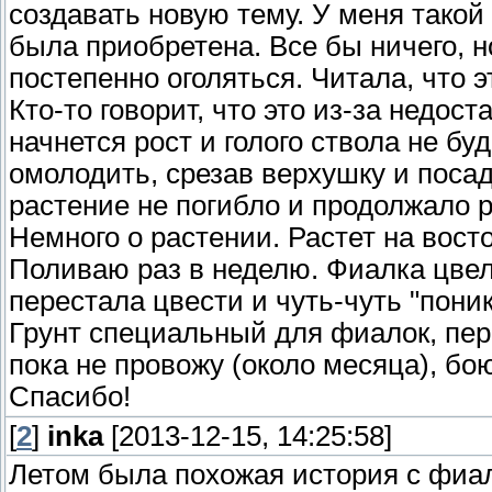
создавать новую тему. У меня такой
была приобретена. Все бы ничего, н
постепенно оголяться. Читала, что э
Кто-то говорит, что это из-за недос
начнется рост и голого ствола не б
омолодить, срезав верхушку и посад
растение не погибло и продолжало р
Немного о растении. Растет на вост
Поливаю раз в неделю. Фиалка цвел
перестала цвести и чуть-чуть "пони
Грунт специальный для фиалок, пер
пока не провожу (около месяца), бо
Спасибо!
[
2
]
inka
[2013-12-15, 14:25:58]
Летом была похожая история с фиа