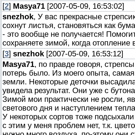
[
2
]
Masya71
[2007-05-09, 16:53:02]
snezhok
, У вас прекрасные стрепсик
сохнут листья, становяться как бума
- это вообще не получается! Помоги
сохраняете зимой, когда отопление 
[
3
]
snezhok
[2007-05-09, 16:53:12]
Masya71
, по правде говоря, стрепс
потерь было. Из моего опыта, сама
земли. Некоторые деточки высадила
увидела результат. Они уже с бутона
Зимой мои практически не росли, я
светового дня и наступлением тепла
У некоторых сортов тоже подсыхали
с этим у меня проблем нет, т.к. цвет
нужно много воздуха, по-этому они 