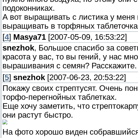
подоконниках.
А вот выращивать с листика у меня
выращивать в торфяных таблеточка
[
4
]
Masya71
[2007-05-09, 16:53:22]
snezhok
, Большое спасибо за совет
красота у вас, то вы гений, у нас мн
вырашивания с семян? Расскажите
[
5
]
snezhok
[2007-06-23, 20:53:22]
Покажу своих стрептусят. Очень по
торфо-перегнойных таблетках.
Еще хочу заметить, что стрептокар
они растут быстро.
На фото хорошо виден собравшийся