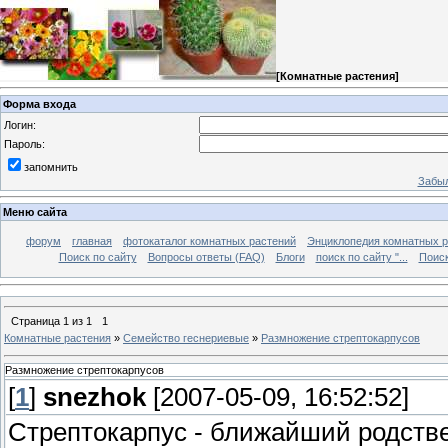
[
Комнатные растения
]
Форма входа
Логин:
Пароль:
запомнить
Забыл
Меню сайта
форум
главная
фотокаталог комнатных растений
Энциклопедия комнатных р
Поиск по сайту
Вопросы ответы (FAQ)
Блоги
поиск по сайту "...
Поиск
Страница
1
из
1
1
Комнатные растения
»
Семейство геснериевые
»
Размножение стрептокарпусов
Размножение стрептокарпусов
[
1
]
snezhok
[2007-05-09, 16:52:52]
Стрептокарпус - ближайший родстве