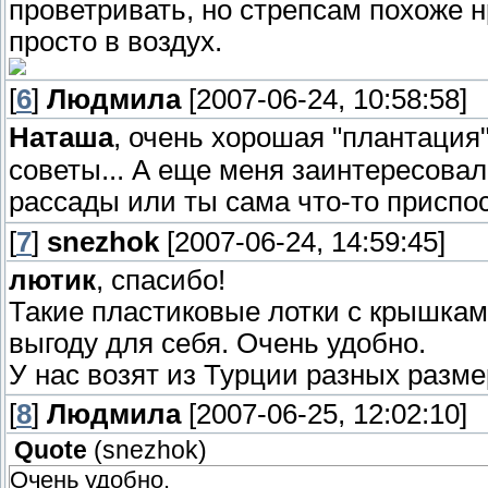
проветривать, но стрепсам похоже 
просто в воздух.
[
6
]
Людмила
[2007-06-24, 10:58:58]
Наташа
, очень хорошая "плантация"
советы... А еще меня заинтересовал
рассады или ты сама что-то приспо
[
7
]
snezhok
[2007-06-24, 14:59:45]
лютик
, спасибо!
Такие пластиковые лотки с крышкам
выгоду для себя. Очень удобно.
У нас возят из Турции разных разме
[
8
]
Людмила
[2007-06-25, 12:02:10]
Quote
(
snezhok
)
Очень удобно.