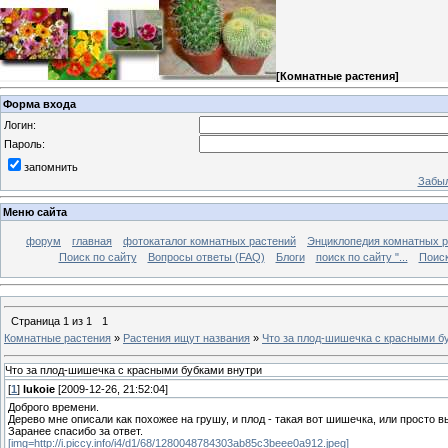
[
Комнатные растения
]
Форма входа
Логин:
Пароль:
запомнить
Забыл
Меню сайта
форум
главная
фотокаталог комнатных растений
Энциклопедия комнатных р
Поиск по сайту
Вопросы ответы (FAQ)
Блоги
поиск по сайту "...
Поиск
Страница
1
из
1
1
Комнатные растения
»
Растения ищут названия
»
Что за плод-шишечка с красными б
Что за плод-шишечка с красными бубками внутри
[
1
]
lukoie
[2009-12-26, 21:52:04]
Доброго времени.
Дерево мне описали как похожее на грушу, и плод - такая вот шишечка, или просто в
Заранее спасибо за ответ.
[img=http://i.piccy.info/i4/d1/68/1280048784303ab85c3beee0a912.jpeg]