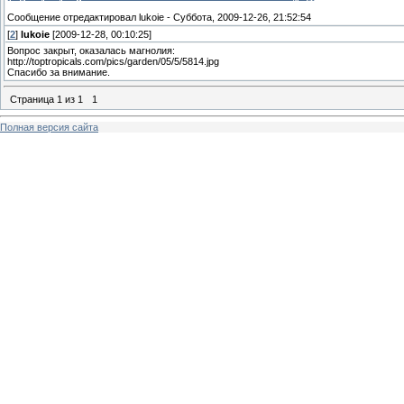
Сообщение отредактировал
lukoie
-
Суббота, 2009-12-26, 21:52:54
[
2
]
lukoie
[2009-12-28, 00:10:25]
Вопрос закрыт, оказалась магнолия:
http://toptropicals.com/pics/garden/05/5/5814.jpg
Спасибо за внимание.
Страница
1
из
1
1
Полная версия сайта