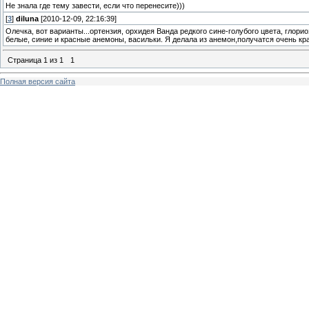
Не знала где тему завести, если что перенесите)))
[
3
]
diluna
[2010-12-09, 22:16:39]
Олечка, вот варианты...ортензия, орхидея Ванда редкого сине-голубого цвета, глори
белые, синие и красные анемоны, васильки. Я делала из анемон,получатся очень кра
Страница
1
из
1
1
Полная версия сайта