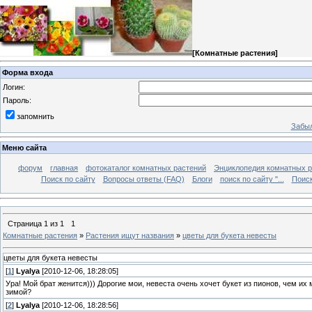
[
Комнатные растения
]
Форма входа
Логин:
Пароль:
запомнить
Забыл
Меню сайта
форум
главная
фотокаталог комнатных растений
Энциклопедия комнатных р
Поиск по сайту
Вопросы ответы (FAQ)
Блоги
поиск по сайту "...
Поиск
Страница
1
из
1
1
Комнатные растения
»
Растения ищут названия
»
цветы для букета невесты
цветы для букета невесты
[
1
]
Lyalya
[2010-12-06, 18:28:05]
Ура! Мой брат женится))) Дорогие мои, невеста очень хочет букет из пионов, чем 
зимой?
[
2
]
Lyalya
[2010-12-06, 18:28:56]