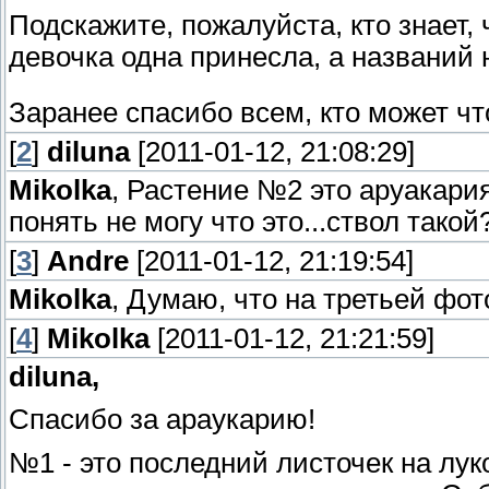
Подскажите, пожалуйста, кто знает, 
девочка одна принесла, а названий н
Заранее спасибо всем, кто может чт
[
2
]
diluna
[2011-01-12, 21:08:29]
Mikolka
, Растение №2 это аруакария
понять не могу что это...ствол такой
[
3
]
Andre
[2011-01-12, 21:19:54]
Mikolka
, Думаю, что на третьей фото
[
4
]
Mikolka
[2011-01-12, 21:21:59]
diluna,
Спасибо за араукарию!
№1 - это последний листочек на лук