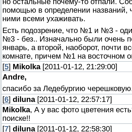
но остальные почему-то отпали. Со
помощью в определении названий, чт
ними всеми ухаживать.
Есть подозрение, что №1 и №3 - оди
№3 - без.. Изначально были очень п
январь, а второй, наоборот, почти в
комнате, причем №1 на восточном о
[
5
]
Mikolka
[2011-01-12, 21:29:00]
Andre,
спасибо за Ледебургию черешковую
[
6
]
diluna
[2011-01-12, 22:57:17]
Mikolka
, А у вас фото цветения ест
поиске!!
[
7
]
diluna
[2011-01-12, 22:58:30]