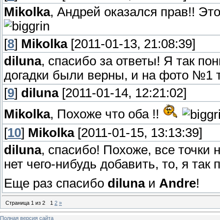
Mikolka
, Андрей оказался прав!! Эт
[
8
]
Mikolka
[2011-01-13, 21:08:39]
diluna
, спасибо за ответы! Я так п
догадки были верны, и на фото №1 
[
9
]
diluna
[2011-01-14, 12:21:02]
Mikolka
, Похоже что оба !!
[
10
]
Mikolka
[2011-01-15, 13:13:39]
diluna
, спасибо! Похоже, все точки 
нет чего-нибудь добавить, то, я так
Еще раз спасибо
diluna
и
Andre
!
Страница
1
из
2
1
2
»
Полная версия сайта