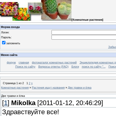
[
Комнатные растения
]
Форма входа
Логин:
Пароль:
запомнить
Забыл
Меню сайта
форум
главная
фотокаталог комнатных растений
Энциклопедия комнатных р
Поиск по сайту
Вопросы ответы (FAQ)
Блоги
поиск по сайту "...
Поиск
Страница
1
из
2
1
2
»
Комнатные растения
»
Растения ищут названия
»
Две травки и ёлка
Две травки и ёлка
[
1
]
Mikolka
[2011-01-12, 20:46:29]
Здравствуйте все!