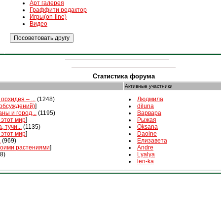
Арт галерея
Граффити редактор
Игры(on-line)
Видео
Статистика форума
Активные участники
орхидея – ...
(1248)
Людмила
 обсуждений)
]
diluna
ны и город...
(1195)
Варвара
 этот мир
]
Рыжая
, тучи...
(1135)
Oksana
 этот мир
]
Daoine
а
(969)
Елизавета
воими растениями
]
Andre
8)
Lyalya
len-ka