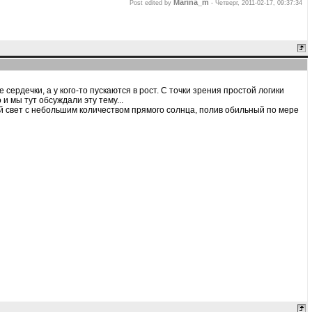
Marina_m
Post edited by
-
Четверг, 2011-02-17, 09:37:34
 сердечки, а у кого-то пускаются в рост. С точки зрения простой логики
 и мы тут обсуждали эту тему...
кий свет с небольшим количеством прямого солнца, полив обильный по мере