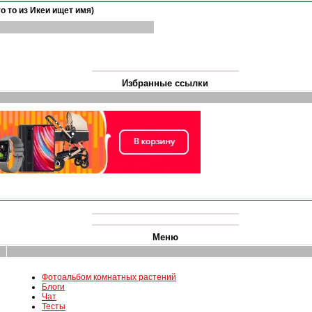
то то из Икеи ищет имя)
Избранные ссылки
Меню
Фотоальбом комнатных растений
Блоги
Чат
Тесты