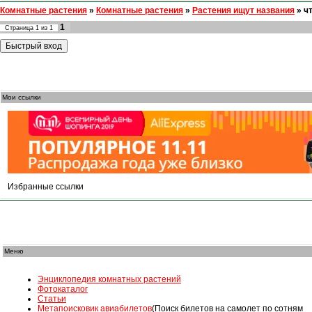
Комнатные растения
»
Комнатные растения
»
Растения ищут названия
»
ч
1
Страница
1
из
1
Мои ссылки
Избранные ссылки
Меню
Энциклопедия комнатных растений
Фотокаталог
Статьи
Mетапоисковик авиабилетов
(Поиск билетов на самолет по сотням