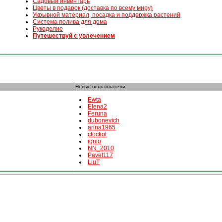
Садовый инвентарь
Цветы в подарок (доставка по всему миру)
Укрывной материал, посадка и поддержка растений
Система полива для дома
Рукоделие
Путешествуй с увлечением
Новые пользователи
Ewta
Elena2
Feruna
dubonevich
arina1965
clockot
ignio
NN_2010
Pavel117
LiuT