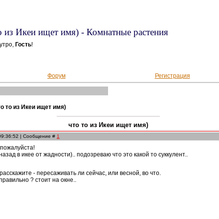
о из Икеи ищет имя) - Комнатные растения
утро,
Гость
!
Форум
Регистрация
то то из Икеи ищет имя)
что то из Икеи ищет имя)
 09:36:52 | Сообщение #
1
 пожалуйста!
назад в икее от жадности).. подозреваю что это какой то суккулент..
асскажите - пересаживать ли сейчас, или весной, во что.
правильно ? стоит на окне..