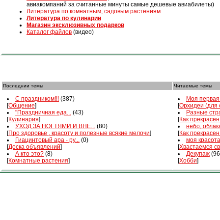
авиакомпаний за считанные минуты самые дешевые авиабилеты)
Литература по комнатным, садовым растениям
Литература по кулинарии
Магазин эксклюзивных подарков
Каталог файлов
(видео)
Последнии темы
Читаемые темы
С праздником!!!
(387)
Моя первая 
[
Общение
]
[
Орхидеи (для
"Праздничная еда...
(43)
Разные стра
[
Кулинария
]
[
Как прекрасен
УХОД ЗА НОГТЯМИ И ВНЕ...
(80)
небо, облака
[
Про здоровье , красоту и полезные всякие мелочи
]
[
Как прекрасен
Гиацинтовый ара - ру...
(0)
моя красот
[
Доска объявлений
]
[
Хвастаемся с
А кто это?
(8)
Декупаж
(96
[
Комнатные растения
]
[
Хобби
]