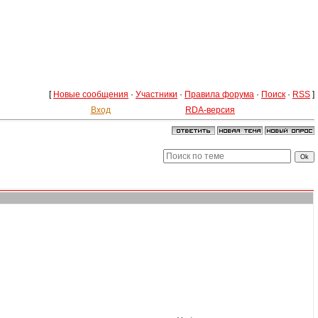
[
Новые сообщения
·
Участники
·
Правила форума
·
Поиск
·
RSS
]
Вход
RDA-версия