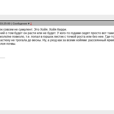
 03:25:00 | Сообщение #
2
ек совсем не суккулент. Это Хойя. Хойя Керри.
й о том будет он расти или не будет. У кого-то годами сидят просто вот такие
езло/не повезло, т.е. попал в горшок листик с точкой роста или без нее. Где-то
растюху не трогала до весны. Ну, а уход как за всеми хойями: рассеянный яр
слоя почвы.