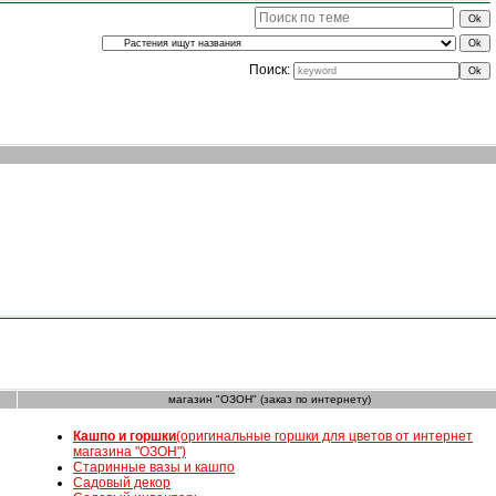
Поиск:
магазин "ОЗОН" (заказ по интернету)
К
ашпо и горшки
(оригинальные горшки для цветов от интернет
магазина "ОЗОН")
Старинные вазы и кашпо
Садовый декор