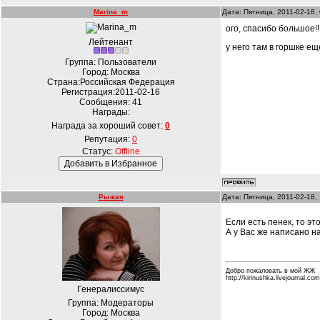
Marina_m
Дата: Пятница, 2011-02-18,
ого, спасибо большое!!
Лейтенант
у него там в горшке ещ
Группа: Пользователи
Город: Москва
Страна:Российская Федерация
Регистрация:2011-02-16
Сообщения:
41
Награды:
Награда за хороший совет:
0
Репутация:
0
Статус:
Offline
Рыжая
Дата: Пятница, 2011-02-18,
Если есть пенек, то э
А у Вас же написано н
Добро пожаловать в мой ЖЖ
http://kirinushka.livejournal.com
Генералиссимус
Группа: Модераторы
Город: Москва