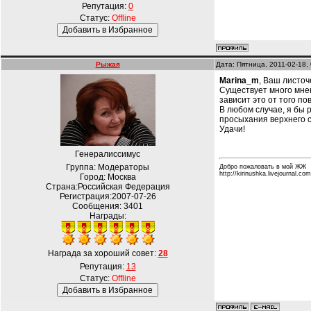
Репутация:
0
Статус:
Offline
Рыжая
Дата: Пятница, 2011-02-18,
Marina_m
, Ваш листоч
Существует много мнени
зависит это от того пов
В любом случае, я бы 
просыхания верхнего 
Удачи!
Генералиссимус
Группа: Модераторы
Добро пожаловать в мой ЖЖ
http://kirinushka.livejournal.com
Город: Москва
Страна:Российская Федерация
Регистрация:2007-07-26
Сообщения:
3401
Награды:
Награда за хороший совет:
28
Репутация:
13
Статус:
Offline