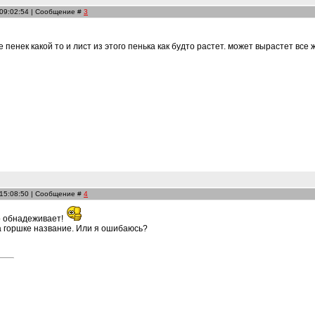
 09:02:54 | Сообщение #
3
е пенек какой то и лист из этого пенька как будто растет. может вырастет все ж
 15:08:50 | Сообщение #
4
то обнадеживает!
а горшке название. Или я ошибаюсь?