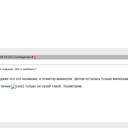
 18:15:23 | Сообщение #
5
ке название. Или я ошибаюсь?
 даже что это название, и этикетку выкинула...фотка осталась только маленьк
а пенек
только он сухой такой.. посмотрим.