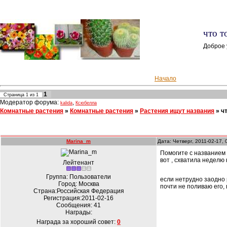
что т
Доброе 
Начало
1
Страница
1
из
1
Модератор форума:
,
kalida
Ксюбелла
Комнатные растения
»
Комнатные растения
»
Растения ищут названия
»
ч
Marina_m
Дата: Четверг, 2011-02-17,
Помогите с названием
вот , схватила неделю 
Лейтенант
Группа: Пользователи
если нетрудно заодно р
Город: Москва
почти не поливаю его, 
Страна:Российская Федерация
Регистрация:2011-02-16
Сообщения:
41
Награды:
Награда за хороший совет:
0