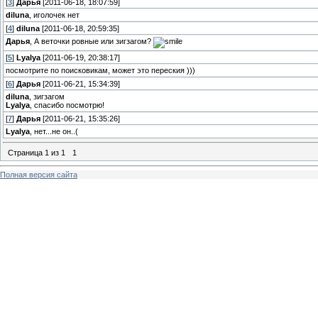
[
3
]
Дарья
[2011-06-18, 18:07:59]
diluna
, иголочек нет
[
4
]
diluna
[2011-06-18, 20:59:35]
Дарья
, А веточки ровные или зигзагом?
[
5
]
Lyalya
[2011-06-19, 20:38:17]
посмотрите по поисковикам, может это переския )))
[
6
]
Дарья
[2011-06-21, 15:34:39]
diluna
, зигзагом
Lyalya
, спасибо посмотрю!
[
7
]
Дарья
[2011-06-21, 15:35:26]
Lyalya
, нет...не он..(
Страница
1
из
1
1
Полная версия сайта