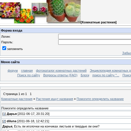
[
Комнатные растения
]
Форма входа
Логин:
Пароль:
запомнить
Забыл
Меню сайта
форум
главная
фотокаталог комнатных растений
Энциклопедия комнатных р
Поиск по сайту
Вопросы ответы (FAQ)
Блоги
поиск по сайту "...
Поиск
Страница
1
из
1
1
Комнатные растения
»
Растения ищут названия
»
Помогите определить название
Помогите определить название
[
1
]
Дарья
[2011-06-17, 20:31:20]
[
2
]
diluna
[2011-06-18, 12:42:21]
Дарья
, Есть ли иголочки на кончиках листьев и твердые ли они?