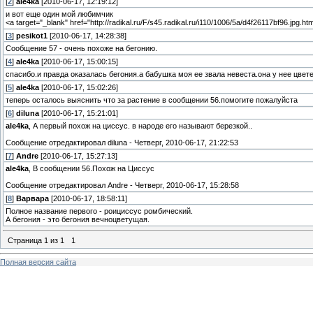
[
2
]
ale4ka
[2010-06-17, 12:19:12]
и вот еще один мой любимчик
<a target="_blank" href="http://radikal.ru/F/s45.radikal.ru/i110/1006/5a/d4f26117bf96.jpg.ht
[
3
]
pesikot1
[2010-06-17, 14:28:38]
Сообщение 57 - очень похоже на бегонию.
[
4
]
ale4ka
[2010-06-17, 15:00:15]
спасибо.и правда оказалась бегония.а бабушка моя ее звала невеста.она у нее цвет
[
5
]
ale4ka
[2010-06-17, 15:02:26]
теперь осталось выяснить что за растение в сообщении 56.помогите пожалуйста
[
6
]
diluna
[2010-06-17, 15:21:01]
ale4ka
, А первый похож на циссус. в народе его называют березкой..
Сообщение отредактировал
diluna
-
Четверг, 2010-06-17, 21:22:53
[
7
]
Andre
[2010-06-17, 15:27:13]
ale4ka
, В сообщении 56.Похож на Циссус
Сообщение отредактировал
Andre
-
Четверг, 2010-06-17, 15:28:58
[
8
]
Варвара
[2010-06-17, 18:58:11]
Полное название первого - роициссус ромбический.
А бегония - это бегония вечноцветущая.
Страница
1
из
1
1
Полная версия сайта