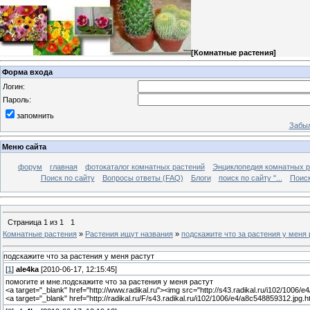
[
Комнатные растения
]
Форма входа
Логин:
Пароль:
запомнить
Забыл
Меню сайта
форум
главная
фотокаталог комнатных растений
Энциклопедия комнатных р
Поиск по сайту
Вопросы ответы (FAQ)
Блоги
поиск по сайту "...
Поиск
Страница
1
из
1
1
Комнатные растения
»
Растения ищут названия
»
подскажите что за растения у меня 
подскажите что за растения у меня растут
[
1
]
ale4ka
[2010-06-17, 12:15:45]
помогите и мне.подскажите что за растения у меня растут
<a target="_blank" href="http://www.radikal.ru"><img src="http://s43.radikal.ru/i102/1006/
<a target="_blank" href="http://radikal.ru/F/s43.radikal.ru/i102/1006/e4/a8c548859312.jpg.