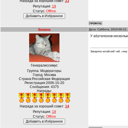
Награда за хороший совет:
23
Репутация:
19
Статус:
Offline
Варвара
Дата: Суббота, 2010-06-12,
У абутилонов нескольк
Заварила китайский чай, сижу
Генералиссимус
Группа: Модераторы
Город: Москва
Страна:Российская Федерация
Регистрация:2006-10-20
Сообщения:
4375
Награды:
Награда за хороший совет:
14
Репутация:
19
Статус:
Offline