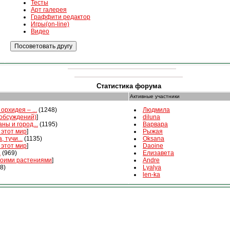
Тесты
Арт галерея
Граффити редактор
Игры(on-line)
Видео
Статистика форума
Активные участники
орхидея – ...
(1248)
Людмила
 обсуждений)
]
diluna
ны и город...
(1195)
Варвара
 этот мир
]
Рыжая
, тучи...
(1135)
Oksana
 этот мир
]
Daoine
а
(969)
Елизавета
воими растениями
]
Andre
8)
Lyalya
len-ka