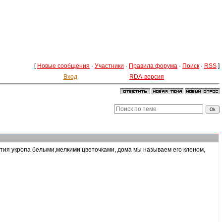
[
Новые сообщения
·
Участники
·
Правила форума
·
Поиск
·
RSS
]
Вход
RDA-версия
ветия укропа белыми,мелкими цветочками, дома мы называем его кленом,