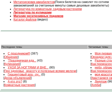
Mетапоисковик авиабилетов
(Поиск билетов на самолет по сотням
авиакомпаний за считанные минуты самые дешевые авиабилеты)
Литература по комнатным, садовым растениям
Литература по кулинарии
Магазин эксклюзивных подарков
Каталог файлов
(видео)
Последнии темы
Читаемые темы
С праздником!!!
(387)
Моя первая 
[
Общение
]
[
Орхидеи (для
"Праздничная еда...
(43)
Разные стра
[
Кулинария
]
[
Как прекрасен
УХОД ЗА НОГТЯМИ И ВНЕ...
(80)
небо, облака
[
Про здоровье , красоту и полезные всякие мелочи
]
[
Как прекрасен
Гиацинтовый ара - ру...
(0)
моя красот
[
Доска объявлений
]
[
Хвастаемся с
А кто это?
(8)
Декупаж
(96
[
Комнатные растения
]
[
Хобби
]