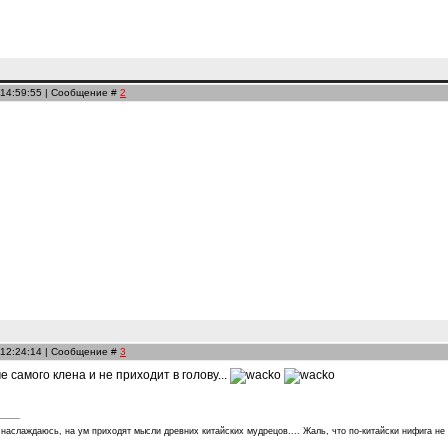
 14:59:55 | Сообщение #
2
 12:24:14 | Сообщение #
3
ме самого клена и не приходит в голову...
 наслаждаюсь, на ум приходят мысли древних китайских мудрецов.... Жаль, что по-китайски нифига не