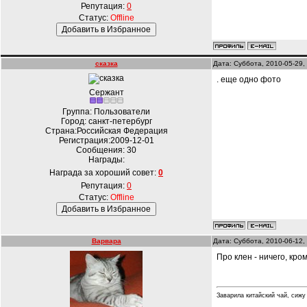
Репутация:
0
Статус:
Offline
сказка
Дата: Суббота, 2010-05-29,
. еще одно фото
Сержант
Группа: Пользователи
Город: санкт-петербург
Страна:Российская Федерация
Регистрация:2009-12-01
Сообщения:
30
Награды:
Награда за хороший совет:
0
Репутация:
0
Статус:
Offline
Варвара
Дата: Суббота, 2010-06-12,
Про клен - ничего, кро
Заварила китайский чай, сижу