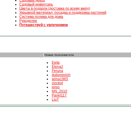
Садовый декор
Садовый инвентарь
Цветы в подарок (доставка по всему миру)
Укрывной материал, посадка и поддержка растений
Система полива для дома
Рукоделие
Путешествуй с увлечением
Новые пользователи
Ewta
Elena2
Feruna
dubonevich
arina1965
clockot
ignio
NN_2010
Pavel117
LiuT