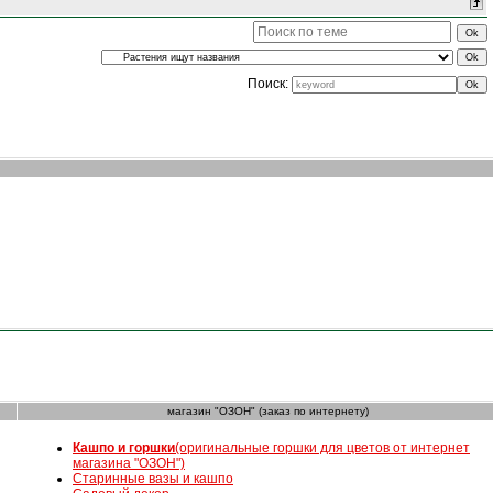
Поиск:
магазин "ОЗОН" (заказ по интернету)
К
ашпо и горшки
(оригинальные горшки для цветов от интернет
магазина "ОЗОН")
Старинные вазы и кашпо