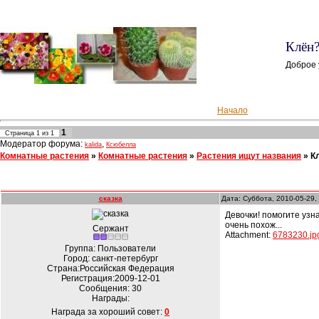
Клён?
Доброе 
Начало
1
Страница
1
из
1
Модератор форума:
,
kalida
Ксюбелла
Комнатные растения
»
Комнатные растения
»
Растения ищут названия
»
К
сказка
Дата: Суббота, 2010-05-29,
Девочки! помогите узн
очень похож...
Сержант
Attachment:
6783230.jp
Группа: Пользователи
Город: санкт-петербург
Страна:Российская Федерация
Регистрация:2009-12-01
Сообщения:
30
Награды:
Награда за хороший совет:
0