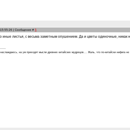
 15:55:26 | Сообщение #
5
о иные листья, с весьма заметным опушением. Да и цветы одиночные, никак на
 наслаждаюсь, на ум приходят мысли древних китайских мудрецов.... Жаль, что по-китайски нифига не