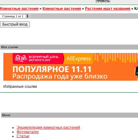
Комнатные растения
»
Комнатные растения
»
Растения ищут названия
»
К
1
Страница
1
из
1
Мои ссылки
Избранные ссылки
Меню
Энциклопедия комнатных растений
Фотокаталог
Статьи