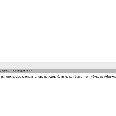
 14:36:07 | Сообщение #
4
 ничего, кроме клена в голову не идет. Хотя может быть что-нибудь из Абиту