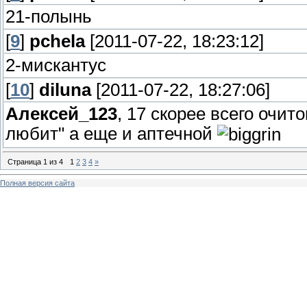
21-полынь
[
9
]
pchela
[2011-07-22, 18:23:12]
2-мискантус
[
10
]
diluna
[2011-07-22, 18:27:06]
Алексей_123
, 17 скорее всего очит
любит" а еще и аптечной
Страница
1
из
4
1
2
3
4
»
Полная версия сайта