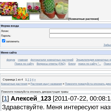
[
Комнатные растения
]
Форма входа
Логин:
Пароль:
запомнить
Забыл
Меню сайта
форум
главная
фотокаталог комнатных растений
Энциклопедия комнатных р
Поиск по сайту
Вопросы ответы (FAQ)
Блоги
поиск по сайту "...
Поиск
Страница
1
из
4
1
2
3
4
»
Комнатные растения
»
Растения ищут названия
»
Помогите пожалуйста опознать дик
Помогите пожалуйста опознать дикорастущие травы
[
1
]
Алексей_123
[2011-07-22, 00:08:1
Здравствуйте. Меня интересуют на