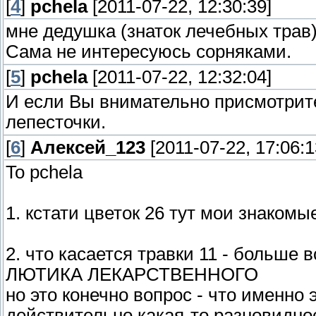
[
4
]
pchela
[2011-07-22, 12:30:39]
мне дедушка (знаток лечебных трав)
Сама не интересуюсь сорняками.
[
5
]
pchela
[2011-07-22, 12:32:04]
И если Вы внимательно присмотрите
лепесточки.
[
6
]
Алексей_123
[2011-07-22, 17:06:1
To pchela
1. кстати цветок 26 тут мои знаком
2. что касается травки 11 - больше 
ЛЮТИКА ЛЕКАРСТВЕННОГО
но это конечно вопрос - что именно 
действительно какая-то разновидн