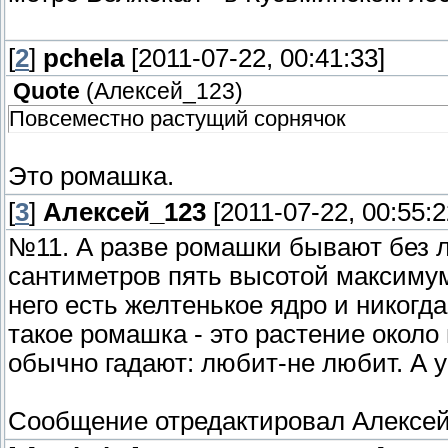
[
2
]
pchela
[2011-07-22, 00:41:33]
Quote
(
Алексей_123
)
Повсеместно растущий сорнячок
Это ромашка.
[
3
]
Алексей_123
[2011-07-22, 00:55:2
№11. А разве ромашки бывают без л
сантиметров пять высотой максимум
него есть желтенькое ядро и никогда
такое ромашка - это растение около
обычно гадают: любит-не любит. А у
Сообщение отредактировал
Алексе