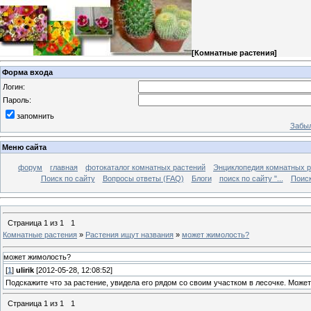
[
Комнатные растения
]
Форма входа
Логин:
Пароль:
запомнить
Забыл
Меню сайта
форум
главная
фотокаталог комнатных растений
Энциклопедия комнатных р
Поиск по сайту
Вопросы ответы (FAQ)
Блоги
поиск по сайту "...
Поиск
Страница
1
из
1
1
Комнатные растения
»
Растения ищут названия
»
может жимолость?
может жимолость?
[
1
]
ulirik
[2012-05-28, 12:08:52]
Подскажите что за растение, увидела его рядом со своим участком в лесочке. Може
Страница
1
из
1
1