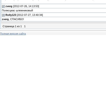
[
2
]
zverg
[2012-07-26, 14:13:53]
Полисциас шлемниковый
[
3
]
Rolly123
[2012-07-27, 13:40:34]
zverg
, СПАСИБО!
Страница
1
из
1
1
Полная версия сайта