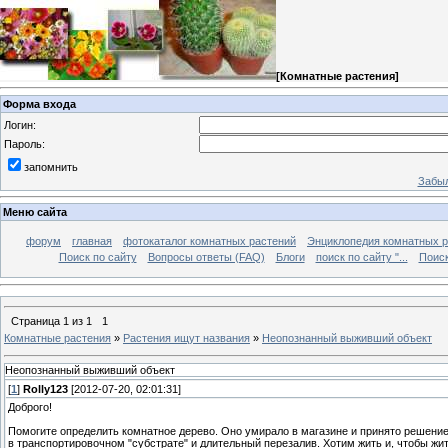
[
Комнатные растения
]
Форма входа
Логин:
Пароль:
запомнить
Забыл
Меню сайта
форум
главная
фотокаталог комнатных растений
Энциклопедия комнатных р
Поиск по сайту
Вопросы ответы (FAQ)
Блоги
поиск по сайту "...
Поиск
Страница
1
из
1
1
Комнатные растения
»
Растения ищут названия
»
Неопознанный выживший объект
Неопознанный выживший объект
[
1
]
Rolly123
[2012-07-20, 02:01:31]
Доброго!
Помогите определить комнатное дерево. Оно умирало в магазине и принято решение
в транспортировочном "субстрате" и длительный перезалив. Хотим жить и, чтобы жит