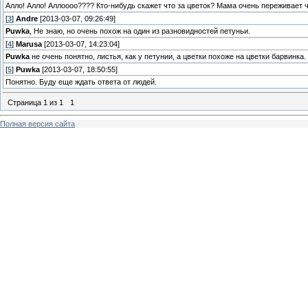
Алло! Алло! Аллоооо???? Кто-нибудь скажет что за цветок? Мама очень переживает ч
[
3
]
Andre
[2013-03-07, 09:26:49]
Puwka
, Не знаю, но очень похож на один из разновидностей петуньи.
[
4
]
Marusa
[2013-03-07, 14:23:04]
Puwka
не очень понятно, листья, как у петунии, а цветки похоже на цветки барвинка.
[
5
]
Puwka
[2013-03-07, 18:50:55]
Понятно. Буду еще ждать ответа от людей.
Страница
1
из
1
1
Полная версия сайта