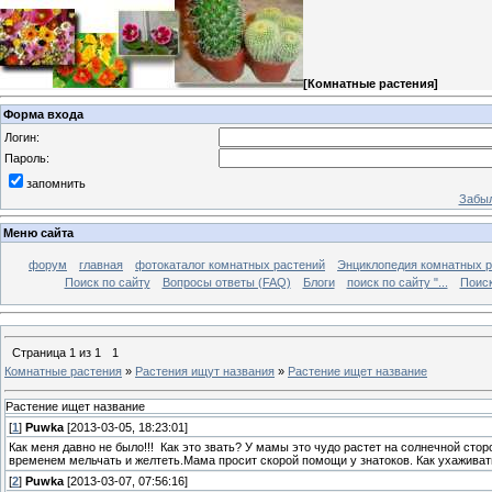
[
Комнатные растения
]
Форма входа
Логин:
Пароль:
запомнить
Забыл
Меню сайта
форум
главная
фотокаталог комнатных растений
Энциклопедия комнатных р
Поиск по сайту
Вопросы ответы (FAQ)
Блоги
поиск по сайту "...
Поиск
Страница
1
из
1
1
Комнатные растения
»
Растения ищут названия
»
Растение ищет название
Растение ищет название
[
1
]
Puwka
[2013-03-05, 18:23:01]
Как меня давно не было!!!
Как это звать? У мамы это чудо растет на солнечной стор
временем мельчать и желтеть.Мама просит скорой помощи у знатоков. Как ухаживат
[
2
]
Puwka
[2013-03-07, 07:56:16]