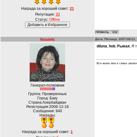
Награда за хороший совет:
21
Репутация:
30
Статус:
Offline
Натали4х
Дата: Пятница, 2007-09-21,
diluna
,
hob
,
Рыжая
, Я
Вся жизнь моя в семье заключ
Генерал-полковник
Группа: Проверенные
Город: Баку
Страна:Азербайджан
Регистрация:2006-12-18
Сообщения:
940
Награды:
Награда за хороший совет:
1