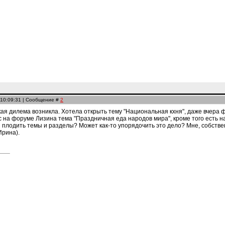
 10:09:31 | Сообщение #
2
акая дилема возникла. Хотела открыть тему "Национальная кхня", даже вчер
с на форуме Лизина тема "Праздничная еда народов мира", кроме того есть н
 плодить темы и разделы? Может как-то упорядочить это дело? Мне, собственн
Ирина).