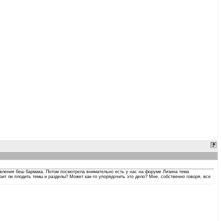
товления беш бармака. Потом посмотрела внимательно есть у нас на форуме Лизина тема
оит ли плодить темы и разделы? Может как-то упорядочить это дело? Мне, собственно говоря, все