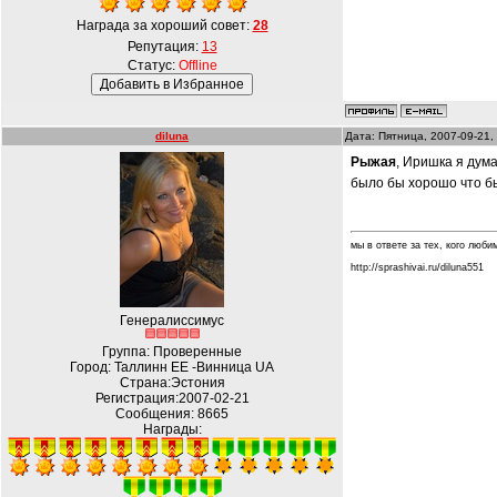
Награда за хороший совет:
28
Репутация:
13
Статус:
Offline
diluna
Дата: Пятница, 2007-09-21,
Рыжая
, Иришка я дум
было бы хорошо что б
мы в ответе за тех, кого любим.
http://sprashivai.ru/diluna551
Генералиссимус
Группа: Проверенные
Город: Таллинн EE -Винница UA
Страна:Эстония
Регистрация:2007-02-21
Сообщения:
8665
Награды: