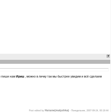
ты пиши нам
Ириш
, можно в личку так мы быстрее увидим и всё сделаем
Натали(malyshka)
Post edited by
-
Понедельник, 2007-09-24, 00:19:44