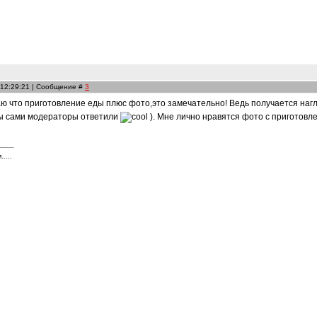
 12:29:21 | Сообщение #
3
аю что приготовление еды плюс фото,это замечательно! Ведь получается нагл
ы сами модераторы ответили
). Мне лично нравятся фото с приготовл
....