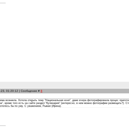
-23, 01:20:12 | Сообщение #
8
лема возникла. Хотела открыть тему "Национальная кхня", даже вчера фотографировала процес приго
а", кроме того есть на сайте раздел "Кулинария" (интересно, в нем можно фотографии размещать?). Ст
хотелось бы по уму. С уважением, Рыжая (Ирина).