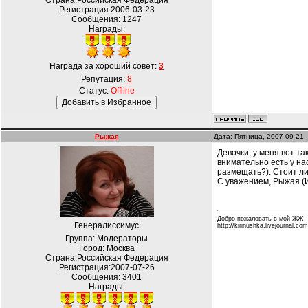
Страна:Российская Федерация
Регистрация:2006-03-23
Сообщения:
1247
Награды:
Награда за хороший совет:
3
Репутация:
8
Статус:
Offline
Рыжая
Дата: Пятница, 2007-09-21,
Девочки, у меня вот т
внимательно есть у на
размещать?). Стоит ли
С уважением, Рыжая (
Добро пожаловать в мой ЖЖ
Генералиссимус
http://kirinushka.livejournal.com
Группа: Модераторы
Город: Москва
Страна:Российская Федерация
Регистрация:2007-07-26
Сообщения:
3401
Награды: