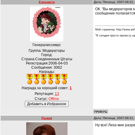
Елизавета
Дата: Пятница, 2007-09-21,
ОК. "Вы модераторов хо
сообщение полагается.
Мой страничка: http://www.art
"Я сегодня просто прелесть ка
Генералиссимус
Группа: Модераторы
Город:
Страна:Соединенные Штаты
Регистрация:2006-04-03
Сообщения:
3062
Награды:
Награда за хороший совет:
1
Репутация:
13
Статус:
Offline
Рыжая
Дата: Пятница, 2007-09-21,
Ну все! Лиза мне разр