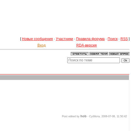
[
Новые сообщения
·
Участники
·
Правила форума
·
Поиск
·
RSS
]
Вход
RDA-версия
hob
Post edited by
-
Суббота, 2006-07-08, 11:50:42