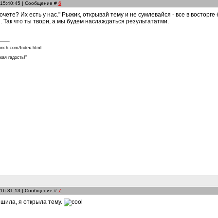
 15:40:45 | Сообщение #
6
чете? Их есть у нас." Рыжик, открывай тему и не сумлевайся - все в восторг
 Так что ты твори, а мы будем наслаждаться результататми.
finch.com/Index.html
кая гадость!"
 16:31:13 | Сообщение #
7
ешила, я открыла тему.