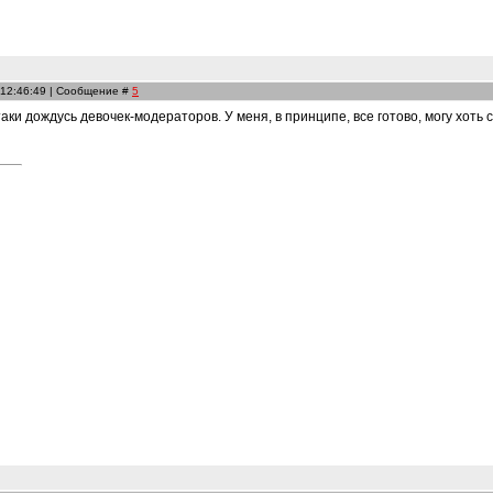
 12:46:49 | Сообщение #
5
таки дождусь девочек-модераторов. У меня, в принципе, все готово, могу хоть