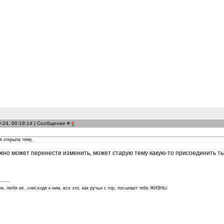
9-24, 00:19:14 | Сообщение #
9
я открыла тему.
ужно может перенести изменить, может старую тему какую-то присоединить 
м, любя их, снисходя к ним, все это, как ручьи с гор, посылает тебе ЖИЗНЬ!