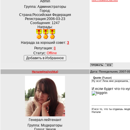
http://flowersclub.info
Admin
Группа: Администраторы
Город:
Страна:Российская Федерация
Регистрация:2006-03-23
Сообщения:
1247
Награды:
Награда за хороший совет:
3
Репутация:
8
Статус:
Offline
Натали(malyshka)
Дата: Понедельник, 2007-0
Quote
(
Рыжая
)
Ну все! Лиза мне разрешила, 
И если будет что-то н
И все то, что ты отдаешь людя
Натали
Генерал-лейтенант
Группа: Модераторы
Город: Чехов