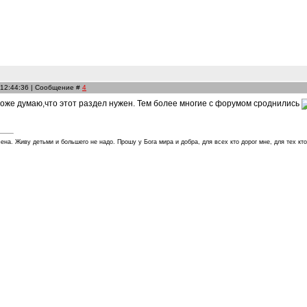
 12:44:36 | Сообщение #
4
 тоже думаю,что этот раздел нужен. Тем более многие с форумом сроднились
ена. Живу детьми и большего не надо. Прошу у Бога мира и добра, для всех кто дорог мне, для тех кт