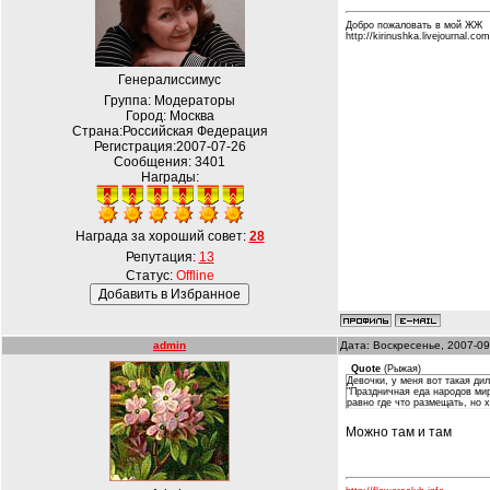
Добро пожаловать в мой ЖЖ
http://kirinushka.livejournal.com
Генералиссимус
Группа: Модераторы
Город: Москва
Страна:Российская Федерация
Регистрация:2007-07-26
Сообщения:
3401
Награды:
Награда за хороший совет:
28
Репутация:
13
Статус:
Offline
admin
Дата: Воскресенье, 2007-09
Quote
(
Рыжая
)
Девочки, у меня вот такая ди
"Праздничная еда народов мир
равно где что размещать, но 
Можно там и там