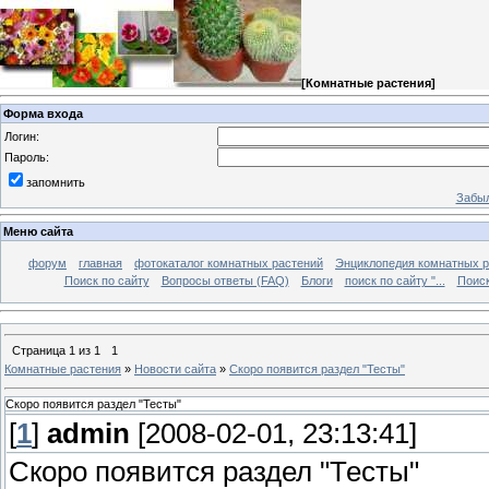
[
Комнатные растения
]
Форма входа
Логин:
Пароль:
запомнить
Забыл
Меню сайта
форум
главная
фотокаталог комнатных растений
Энциклопедия комнатных р
Поиск по сайту
Вопросы ответы (FAQ)
Блоги
поиск по сайту "...
Поиск
Страница
1
из
1
1
Комнатные растения
»
Новости сайта
»
Скоро появится раздел "Тесты"
Скоро появится раздел "Тесты"
[
1
]
admin
[2008-02-01, 23:13:41]
Скоро появится раздел "Тесты"