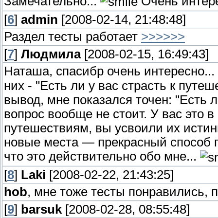
Замечательно...
Очень интере
[
6
]
admin
[2008-02-14, 21:48:48]
Раздел тесты работает
>>>>>>
[
7
]
Людмила
[2008-02-15, 16:49:43]
Наташа, спасибр очень интересно...
них - "Есть ли у вас страсть к путе
вывод, мне показался точен: "Есть 
вопрос вообще не стоит. У вас это в 
путешествиям, вы усвоили их истин
новые места — прекрасный способ по
что это действительно обо мне...
[
8
]
Laki
[2008-02-22, 21:43:25]
hob
, мне тоже тесты понравились, 
[
9
]
barsuk
[2008-02-28, 08:55:48]