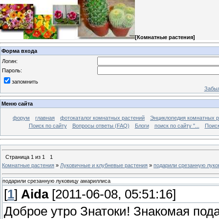
[
Комнатные растения
]
Форма входа
Логин:
Пароль:
запомнить
Забыл
Меню сайта
форум
главная
фотокаталог комнатных растений
Энциклопедия комнатных р
Поиск по сайту
Вопросы ответы (FAQ)
Блоги
поиск по сайту "...
Поиск
Страница
1
из
1
1
Комнатные растения
»
Луковичные и клубневые растения
»
подарили срезанную луко
подарили срезанную луковицу амариллиса
[
1
]
Aida
[2011-06-08, 05:51:16]
Доброе утро Знатоки! Знакомая пода