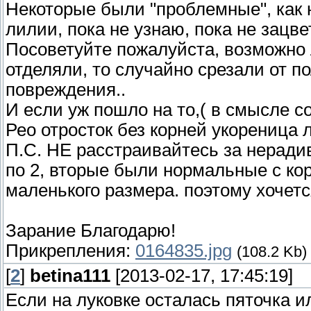
Некоторые были "проблемные", как 
лилии, пока не узнаю, пока не зацве
Посоветуйте пожалуйста, возможно 
отделяли, то случайно срезали от по
повреждения..
И если уж пошло на то,( в смысле со
Рео отросток без корней укореница 
П.С. НЕ расстраивайтесь за неради
по 2, вторые были нормальные с ко
маленького размера. поэтому хочет
Зарание Благодарю!
Прикрепления:
0164835.jpg
(108.2 Kb)
[
2
]
betina111
[2013-02-17, 17:45:19]
Если на луковке осталась пяточка и